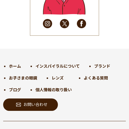
2025年4月
(32)
2025年3月
(31)
2025年2月
(28)
2025年1月
(34)
2024年12月
(35)
2024年11月
(30)
2024年10月
(31)
2024年9月
(30)
ホーム
インスパイラルについて
ブランド
2024年8月
(33)
お子さまの眼鏡
レンズ
よくある質問
2024年7月
(31)
2024年6月
(30)
ブログ
個人情報の取り扱い
2024年5月
(32)
お問い合わせ
2024年4月
(32)
2024年3月
(31)
2024年2月
(31)