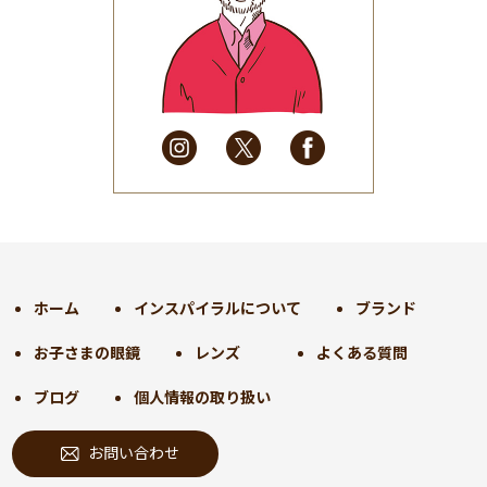
2025年6月
(48)
2025年5月
(41)
2025年4月
(32)
2025年3月
(31)
2025年2月
(28)
2025年1月
(34)
2024年12月
(35)
2024年11月
(30)
2024年10月
(31)
2024年9月
(30)
ホーム
インスパイラルについて
ブランド
2024年8月
(33)
お子さまの眼鏡
レンズ
よくある質問
2024年7月
(31)
2024年6月
(30)
ブログ
個人情報の取り扱い
2024年5月
(32)
お問い合わせ
2024年4月
(32)