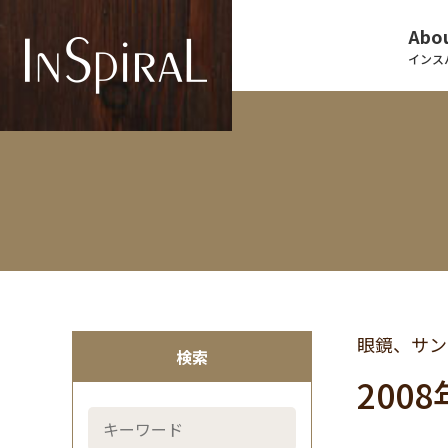
Abou
インス
眼鏡、サン
検索
200