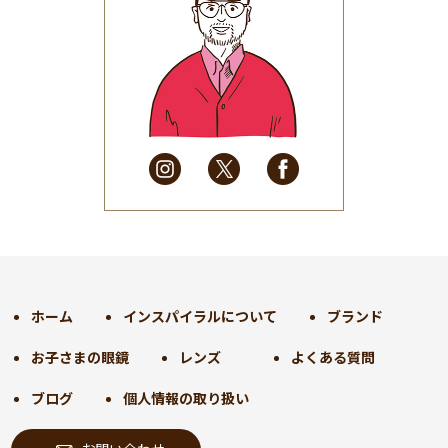
2025年7月
(37)
2025年6月
(48)
2025年5月
(41)
2025年4月
(32)
2025年3月
(31)
2025年2月
(28)
2025年1月
(34)
2024年12月
(35)
2024年11月
(30)
2024年10月
(31)
2024年9月
(30)
ホーム
インスパイラルについて
ブランド
2024年8月
(33)
お子さまの眼鏡
レンズ
よくある質問
2024年7月
(31)
2024年6月
(30)
ブログ
個人情報の取り扱い
2024年5月
(32)