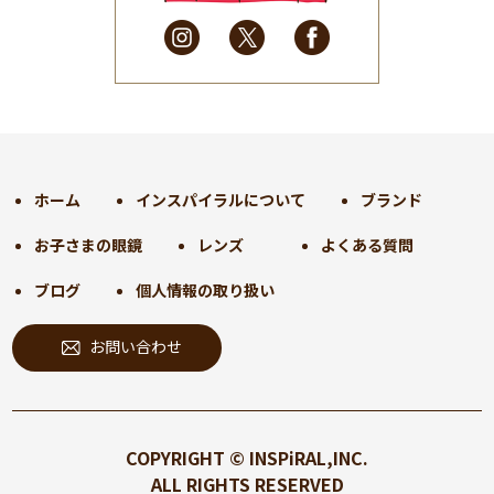
2025年3月
(31)
2025年2月
(28)
2025年1月
(34)
2024年12月
(35)
2024年11月
(30)
2024年10月
(31)
2024年9月
(30)
ホーム
インスパイラルについて
ブランド
2024年8月
(33)
お子さまの眼鏡
レンズ
よくある質問
2024年7月
(31)
2024年6月
(30)
ブログ
個人情報の取り扱い
2024年5月
(32)
お問い合わせ
2024年4月
(32)
2024年3月
(31)
2024年2月
(31)
2024年1月
(45)
COPYRIGHT © INSPiRAL,INC.
2023年12月
(31)
ALL RIGHTS RESERVED