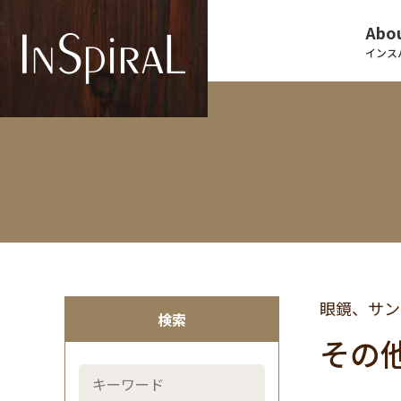
Abou
インス
眼鏡、サン
検索
その