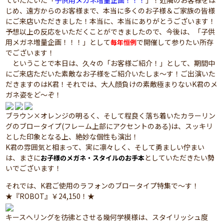
ていただいた「
子供用メガネ増量企画！！！
」！近隣のお客様をは
じめ、遠方からのお客様まで、本当に多くのお子様＆ご家族の皆様
にご来店いただきました！本当に、本当にありがとうございます！
予想以上の反応をいただくことができましたので、今後は、「子供
用メガネ増量企画！！！」として
で開催して参りたい所存
毎年恒例
でございます！
ということで本日は、久々の「お客様ご紹介！」として、期間中
にご来店ただいた素敵なお子様をご紹介いたしま～す！ご出演いた
だきますのはK君！それでは、大人顔負けの素敵極まりないK君のメ
ガネ姿をど～ぞ！
ブラウン×オレンジの明るく、そして程良く落ち着いたカラーリン
グのブロータイプ(フレーム上部にアクセントのある)は、スッキリ
とした印象となる上、絶妙な個性も演出！
K君の雰囲気と相まって、実に凛々しく、そして勇ましい佇まい
は、まさに
としていただきたい勢
お子様のメガネ・スタイルのお手本
いでございます！
それでは、K君ご使用のラフォンのブロータイプ特集で～す！
★『ROBOT』￥24,150！★
キースへリングを彷彿とさせる幾何学模様は、スタイリッシュ度