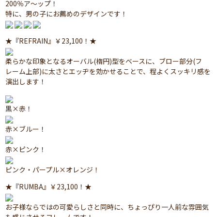
200％ア～ップ！
特に、男の子にお薦めのデザインです！
★『REFRAIN』￥23,100！★
柔らかな印象となるオーバル(楕円)型をベースに、ブロー部分(フ
レーム上部)に太さとエッヂを効かせることで、程よくスッキリ感を
演出します！
黒×赤！
赤×ブルー！
赤×ピンク！
ピンク・パープル×オレンジ！
★『RUMBA』￥23,100！★
お子様ならではの可愛らしさと同時に、ちょっぴり一人前な雰囲気