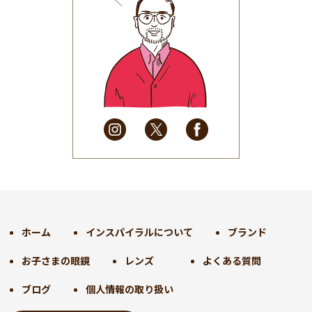
2025年8月
(31)
2025年7月
(37)
2025年6月
(48)
2025年5月
(41)
2025年4月
(32)
2025年3月
(31)
2025年2月
(28)
2025年1月
(34)
2024年12月
(35)
2024年11月
(30)
2024年10月
(31)
2024年9月
(30)
ホーム
インスパイラルについて
ブランド
2024年8月
(33)
お子さまの眼鏡
レンズ
よくある質問
2024年7月
(31)
2024年6月
(30)
ブログ
個人情報の取り扱い
2024年5月
(32)