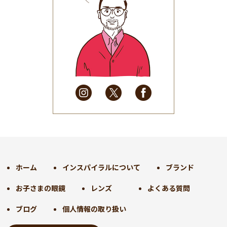
2025年8月
(31)
2025年7月
(37)
2025年6月
(48)
2025年5月
(41)
2025年4月
(32)
2025年3月
(31)
2025年2月
(28)
2025年1月
(34)
2024年12月
(35)
2024年11月
(30)
2024年10月
(31)
2024年9月
(30)
ホーム
インスパイラルについて
ブランド
2024年8月
(33)
お子さまの眼鏡
レンズ
よくある質問
2024年7月
(31)
2024年6月
(30)
ブログ
個人情報の取り扱い
2024年5月
(32)