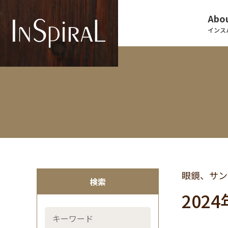
Abou
インス
眼鏡、サン
検索
202