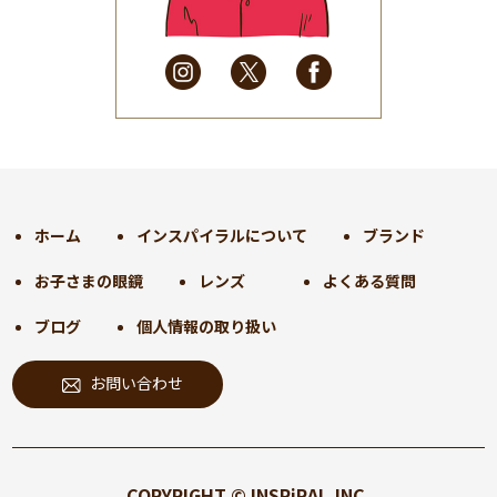
2025年4月
(32)
2025年3月
(31)
2025年2月
(28)
2025年1月
(34)
2024年12月
(35)
2024年11月
(30)
2024年10月
(31)
2024年9月
(30)
ホーム
インスパイラルについて
ブランド
2024年8月
(33)
お子さまの眼鏡
レンズ
よくある質問
2024年7月
(31)
2024年6月
(30)
ブログ
個人情報の取り扱い
2024年5月
(32)
お問い合わせ
2024年4月
(32)
2024年3月
(31)
2024年2月
(31)
2024年1月
(45)
COPYRIGHT © INSPiRAL,INC.