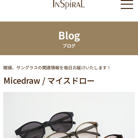
Blog
ブログ
眼鏡、サングラスの関連情報を毎日お届けいたします！
Micedraw / マイスドロー