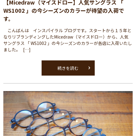
【Micedraw（マイスドロー】人気サングラス 「
WS1002 」の今シーズンのカラーが待望の入荷で
す。
こんばんは インスパイラル ブログです。スタートから１５年と
なりリブランディングしたMicedraw（マイスドロー）から、人気
サングラス 「 WS1002 」の今シーズンのカラーが各店に入荷いたし
ました。 […]
続きを読む