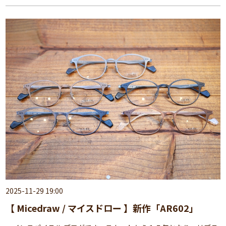
2025-11-29 19:00
【 Micedraw / マイスドロー 】新作「AR602」