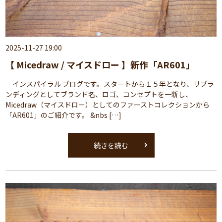
2025-11-27 19:00
【 Micedraw / マイスドロー 】新作「AR601」
インスパイラル ブログです。スタートから１５年となり、リブラ
ンディングとしてブランド名、ロゴ、コンセプトを一新し、
Micedraw（マイスドロー）としてのファーストコレクションから
「AR601」のご紹介です。 &nbs […]
続きを読む