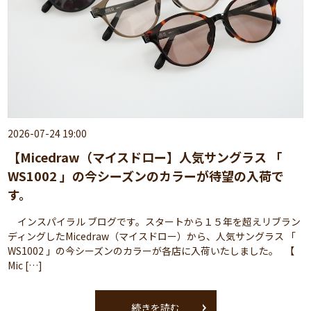
2026-07-24 19:00
【Micedraw（マイスドロー】人気サングラス 「
WS1002 」の今シーズンのカラーが待望の入荷で
す。
インスパイラル ブログです。スタートから１５年を超えリブラン
ディングしたMicedraw（マイスドロー）から、人気サングラス 「
WS1002 」の今シーズンのカラーが各店に入荷いたしました。 【
Mic […]
続きを読む