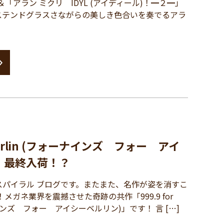
「アラン ミクリ IDYL (アイディール)！━２━」
ステンドグラスさながらの美しき色合いを奏でるアラ
ic!berlin (フォーナインズ フォー アイ
！最終入荷！？
パイラル ブログです。またまた、名作が姿を消すこ
メガネ業界を震撼させた奇跡の共作「999.9 for
ォーナインズ フォー アイシーベルリン)」です！ 言 […]