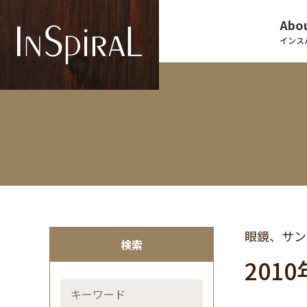
Abou
インス
眼鏡、サン
検索
201