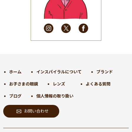
2025年5月
(41)
2025年4月
(32)
2025年3月
(31)
2025年2月
(28)
2025年1月
(34)
2024年12月
(35)
2024年11月
(30)
2024年10月
(31)
2024年9月
(30)
ホーム
インスパイラルについて
ブランド
2024年8月
(33)
お子さまの眼鏡
レンズ
よくある質問
2024年7月
(31)
2024年6月
(30)
ブログ
個人情報の取り扱い
2024年5月
(32)
お問い合わせ
2024年4月
(32)
2024年3月
(31)
2024年2月
(31)