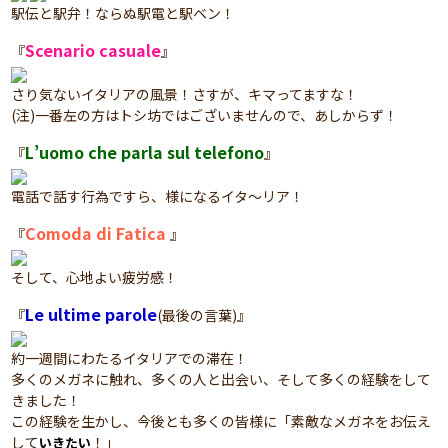
駅伝と駅弁！ならぬ駅電と駅ベン！
Scenario casuale
『
』
さり気ないイタリアの風景！さすが、キマってますな！
(注)一番左の方はトシ坊ではございませんので、あしからず！
L’uomo che parla sul telefono
『
』
電話で話す行為ですら、様になるイタ～リア！
Comoda di Fatica
『
』
そして、心地よい疲労感！
Le ultime parole
『
(最後の言葉)』
約一週間にわたるイタリアでの滞在！
多くのメガネに触れ、多くの人と出会い、そして多くの経験をして
きました！
この経験を生かし、今後とも多くの皆様に「素敵なメガネをお伝え
して
！」
いきたい