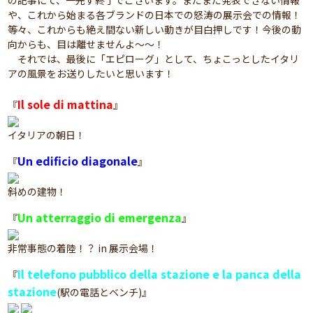
の記事にて、一先ず終了でございます。まだまだ発表できない情報
や、これから始まる各ブランドの日本での怒涛の展示会での情報！
等々、これからも絶え間ない新しい動きが目白押しです！今後の動
向からも、目は離せませんよ～～！
それでは、最後に「エピローグ」として、ちょこっとしたイタリ
アの風景をお送りしたいと思います！
Il sole di mattina
『
』
イタリアの朝日！
Un edificio diagonale
『
』
斜めの建物！
Un atterraggio di emergenza
『
』
非常事態の着陸！？ in 展示会場！
Il telefono pubblico della stazione e la panca della
『
stazione
(駅の電話とベンチ)』