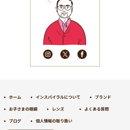
2025年8月
(31)
2025年7月
(37)
2025年6月
(48)
2025年5月
(41)
2025年4月
(32)
2025年3月
(31)
2025年2月
(28)
2025年1月
(34)
2024年12月
(35)
2024年11月
(30)
2024年10月
(31)
2024年9月
(30)
ホーム
インスパイラルについて
ブランド
2024年8月
(33)
お子さまの眼鏡
レンズ
よくある質問
2024年7月
(31)
2024年6月
(30)
ブログ
個人情報の取り扱い
2024年5月
(32)