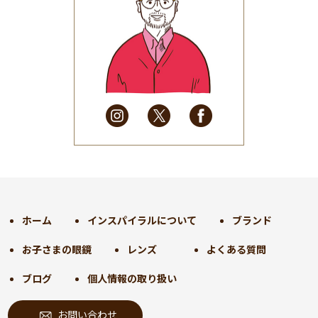
2025年7月
(37)
2025年6月
(48)
2025年5月
(41)
2025年4月
(32)
2025年3月
(31)
2025年2月
(28)
2025年1月
(34)
2024年12月
(35)
2024年11月
(30)
2024年10月
(31)
2024年9月
(30)
ホーム
インスパイラルについて
ブランド
2024年8月
(33)
お子さまの眼鏡
レンズ
よくある質問
2024年7月
(31)
2024年6月
(30)
ブログ
個人情報の取り扱い
2024年5月
(32)
お問い合わせ