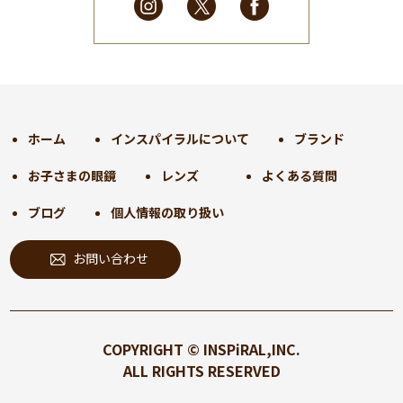
2025年2月
(28)
2025年1月
(34)
2024年12月
(35)
2024年11月
(30)
2024年10月
(31)
2024年9月
(30)
ホーム
インスパイラルについて
ブランド
2024年8月
(33)
お子さまの眼鏡
レンズ
よくある質問
2024年7月
(31)
2024年6月
(30)
ブログ
個人情報の取り扱い
2024年5月
(32)
お問い合わせ
2024年4月
(32)
2024年3月
(31)
2024年2月
(31)
2024年1月
(45)
COPYRIGHT © INSPiRAL,INC.
2023年12月
(31)
ALL RIGHTS RESERVED
2023年11月
(32)