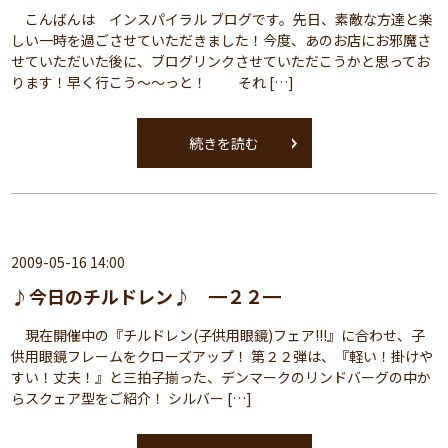
こんばんは インスパイラル ブログです。先日、素敵な方達と楽
しい一時を過ごさせていただきました！今度、あのお店にお邪魔さ
せていただいた後に、ブログリンクさせていただこうかと思ってお
ります！早く行こう～～っと！ それ […]
続きを読む
2009-05-16 14:00
♪今日のチルドレン♪ ━２２━
現在開催中の『チルドレン(子供用眼鏡)フェア!!!』に合わせ、子
供用眼鏡フレームをクローズアップ！ 第２２弾は、『軽い！掛けや
すい！丈夫！』と三拍子揃った、デンマークのリンドバーグの中か
らスクェア型をご紹介！ シルバー […]