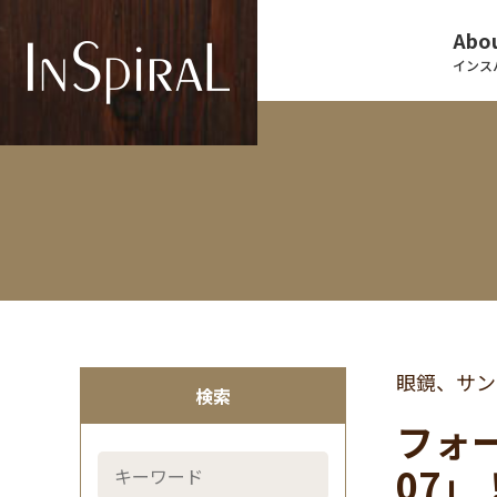
Abou
インス
眼鏡、サン
検索
フォーナ
07」