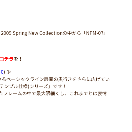
pring New Collectionの中から「NPM-07」
コチラ
を！
10
) ≫
いるベーシックライン展開の奥行きをさらに広げてい
テンプル仕様)シリーズ」です！
立てたフレームの中で最大限細くし、これまでとは表情
！