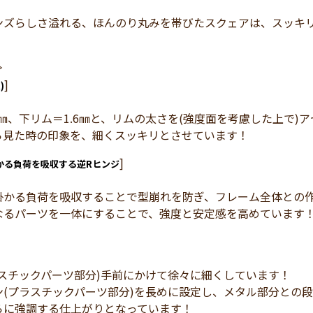
ンズらしさ溢れる、ほんのり丸みを帯びたスクェアは、スッキ
≫
]
)
8㎜、下リム＝1.6㎜と、リムの太さを(強度面を考慮した上で
ら見た時の印象を、細くスッキリとさせています！
]
かる負荷を吸収する逆Rヒンジ
掛かる負荷を吸収することで型崩れを防ぎ、フレーム全体との
なるパーツを一体にすることで、強度と安定感を高めています
ラスチックパーツ部分)手前にかけて徐々に細くしています！
ン(プラスチックパーツ部分)を長めに設定し、メタル部分との
らに強調する仕上がりとなっています！