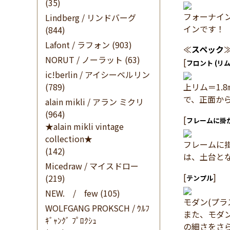
(35)
フォーナイ
Lindberg / リンドバーグ
インです！
(844)
Lafont / ラフォン
(903)
≪
スペック
NORUT / ノーラット
(63)
[
フロント (リム
ic!berlin / アイシーベルリン
(789)
上リム＝1.
で、正面か
alain mikli / アラン ミクリ
(964)
[
フレームに掛
★alain mikli vintage
collection★
フレームに
(142)
は、土台と
Micedraw / マイスドロー
[
]
(219)
テンプル
NEW. / few
(105)
モダン(プ
WOLFGANG PROKSCH / ｳﾙﾌ
また、モダ
ｷﾞｬﾝｸﾞ ﾌﾟﾛｸｼｭ
の細さをさ