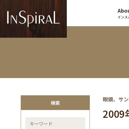
Abou
インス
眼鏡、サン
検索
200