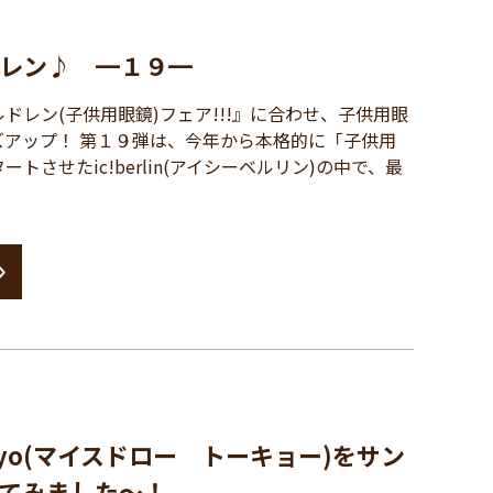
レン♪ ━１９━
レン(子供用眼鏡)フェア!!!』に合わせ、子供用眼
ズアップ！ 第１９弾は、今年から本格的に「子供用
トさせたic!berlin(アイシーベルリン)の中で、最
Tokyo(マイスドロー トーキョー)をサン
てみました～！