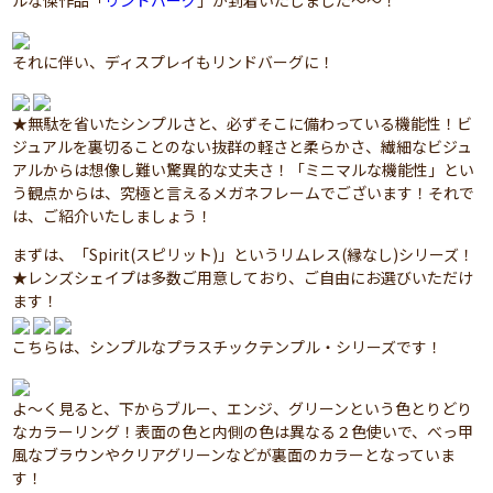
ルな傑作品「
リンドバーグ
」が到着いたしました～～！
それに伴い、ディスプレイもリンドバーグに！
★無駄を省いたシンプルさと、必ずそこに備わっている機能性！ビ
ジュアルを裏切ることのない抜群の軽さと柔らかさ、繊細なビジュ
アルからは想像し難い驚異的な丈夫さ！「ミニマルな機能性」とい
う観点からは、究極と言えるメガネフレームでございます！それで
は、ご紹介いたしましょう！
まずは、「Spirit(スピリット)」というリムレス(縁なし)シリーズ！
★レンズシェイプは多数ご用意しており、ご自由にお選びいただけ
ます！
こちらは、シンプルなプラスチックテンプル・シリーズです！
よ～く見ると、下からブルー、エンジ、グリーンという色とりどり
なカラーリング！表面の色と内側の色は異なる２色使いで、べっ甲
風なブラウンやクリアグリーンなどが裏面のカラーとなっていま
す！