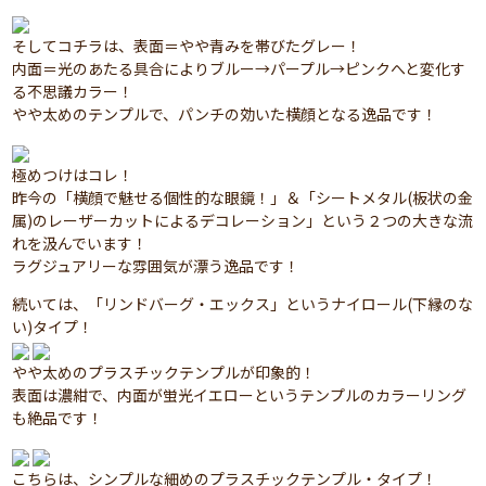
そしてコチラは、表面＝やや青みを帯びたグレー！
内面＝光のあたる具合によりブルー→パープル→ピンクへと変化す
る不思議カラー！
やや太めのテンプルで、パンチの効いた横顔となる逸品です！
極めつけはコレ！
昨今の「横顔で魅せる個性的な眼鏡！」＆「シートメタル(板状の金
属)のレーザーカットによるデコレーション」という２つの大きな流
れを汲んでいます！
ラグジュアリーな雰囲気が漂う逸品です！
続いては、「リンドバーグ・エックス」というナイロール(下縁のな
い)タイプ！
やや太めのプラスチックテンプルが印象的！
表面は濃紺で、内面が蛍光イエローというテンプルのカラーリング
も絶品です！
こちらは、シンプルな細めのプラスチックテンプル・タイプ！