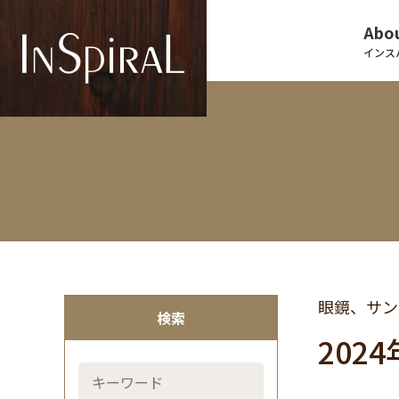
Abou
インス
眼鏡、サン
検索
2024