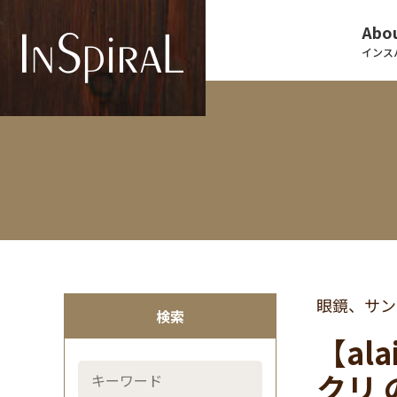
Abou
インス
眼鏡、サン
検索
【ala
クリ 