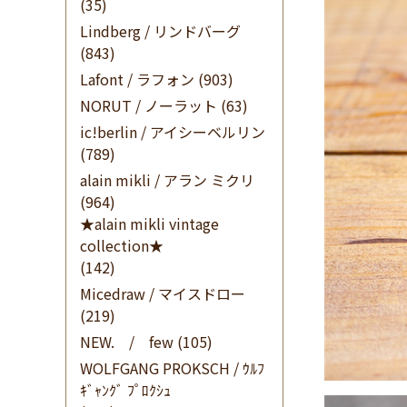
(35)
Lindberg / リンドバーグ
(843)
Lafont / ラフォン
(903)
NORUT / ノーラット
(63)
ic!berlin / アイシーベルリン
(789)
alain mikli / アラン ミクリ
(964)
★alain mikli vintage
collection★
(142)
Micedraw / マイスドロー
(219)
NEW. / few
(105)
WOLFGANG PROKSCH / ｳﾙﾌ
ｷﾞｬﾝｸﾞ ﾌﾟﾛｸｼｭ