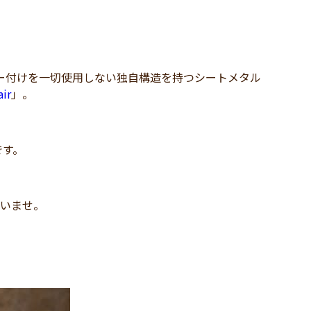
ロー付けを一切使用しない独自構造を持つシートメタル
ir
」。
です。
。
ださいませ。