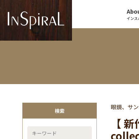
Abou
インス
眼鏡、サン
検索
【 新作
colle