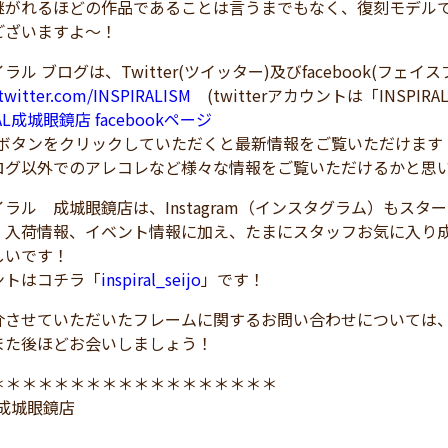
継がれるほどの作品であることは言うまでもなく、復刻モデル
ございますよ～！
ラル ブログは、Twitter(ツイッター)及びfacebook(フェ
/twitter.com/INSPIRALISM
(twitterアカウントは「INSPIRA
RAL成城眼鏡店 facebookページ
！ボタンをクリックしていただくと最新情報をご覧いただけます
ログ以外でのアレコレなど様々な情報をご覧いただけるかと思
ラル 成城眼鏡店は、Instagram（インスタグラム）もスタ
、入荷情報、イベント情報に加え、たまにスタッフお気に入り
しいです！
トはコチラ「
inspiral_seijo
」です！
介させていただいたフレームに関するお問い合わせについては
また後ほどお会いしましょう！
＊＊＊＊＊＊＊＊＊＊＊＊＊＊＊＊＊＊
L 成城眼鏡店