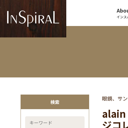
Abou
インス
眼鏡、サン
検索
alai
ジコ