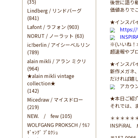
(35)
後世に語り
価値ありで
Lindberg / リンドバーグ
(841)
★インスパイ
Lafont / ラフォン
(903)
https:/
NORUT / ノーラット
(63)
INSPI
※(いいね
ic!berlin / アイシーベルリン
超速報やブ
(789)
alain mikli / アラン ミクリ
★インスパイ
(964)
新作メガネ
★alain mikli vintage
だければ嬉
collection★
アカウン
(142)
★本日ご紹
Micedraw / マイスドロー
それでは、
(219)
NEW. / few
(105)
＊＊＊＊＊
WOLFGANG PROKSCH / ｳﾙﾌ
INSPiRA
ｷﾞｬﾝｸﾞ ﾌﾟﾛｸｼｭ
〒157-0066