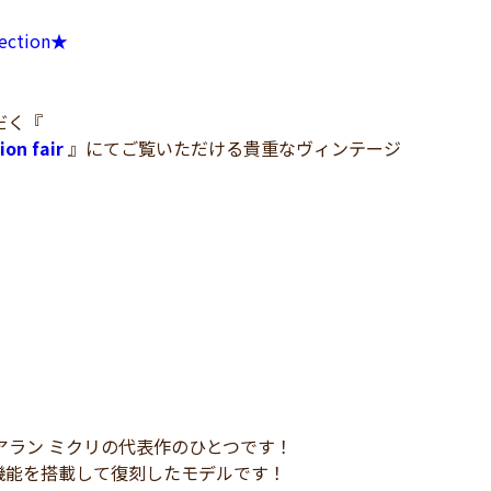
lection★
だく『
on fair
』にてご覧いただける貴重なヴィンテージ
、アラン ミクリの代表作のひとつです！
機能を搭載して復刻したモデルです！