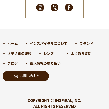
2025年2月
(28)
2025年1月
(34)
2024年12月
(35)
2024年11月
(30)
2024年10月
(31)
2024年9月
(30)
ホーム
インスパイラルについて
ブランド
2024年8月
(33)
お子さまの眼鏡
レンズ
よくある質問
2024年7月
(31)
2024年6月
(30)
ブログ
個人情報の取り扱い
2024年5月
(32)
お問い合わせ
2024年4月
(32)
2024年3月
(31)
2024年2月
(31)
2024年1月
(45)
COPYRIGHT © INSPiRAL,INC.
2023年12月
(31)
ALL RIGHTS RESERVED