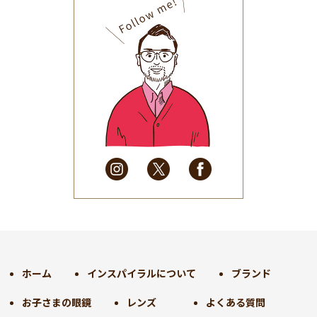
2025年10月
(32)
2025年9月
(30)
2025年8月
(31)
2025年7月
(37)
2025年6月
(48)
2025年5月
(41)
2025年4月
(32)
2025年3月
(31)
2025年2月
(28)
2025年1月
(34)
2024年12月
(35)
2024年11月
(30)
2024年10月
(31)
2024年9月
(30)
ホーム
インスパイラルについて
ブランド
2024年8月
(33)
お子さまの眼鏡
レンズ
よくある質問
2024年7月
(31)