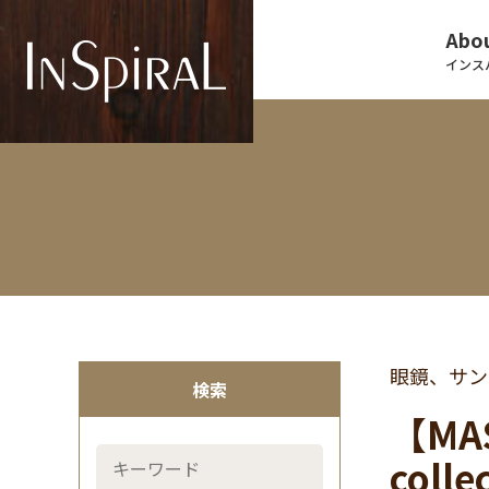
Abou
インス
眼鏡、サン
検索
【MA
coll