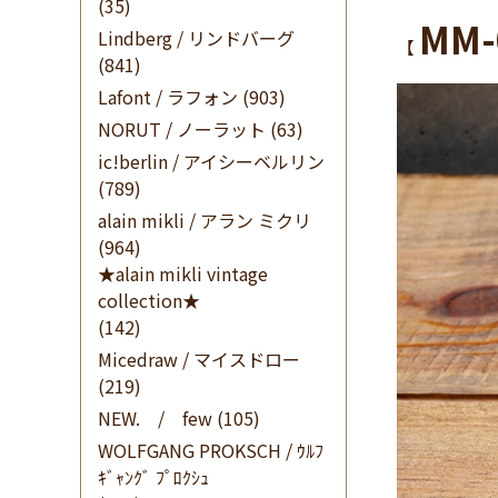
(35)
MM-
Lindberg / リンドバーグ
【
(841)
Lafont / ラフォン
(903)
NORUT / ノーラット
(63)
ic!berlin / アイシーベルリン
(789)
alain mikli / アラン ミクリ
(964)
★alain mikli vintage
collection★
(142)
Micedraw / マイスドロー
(219)
NEW. / few
(105)
WOLFGANG PROKSCH / ｳﾙﾌ
ｷﾞｬﾝｸﾞ ﾌﾟﾛｸｼｭ