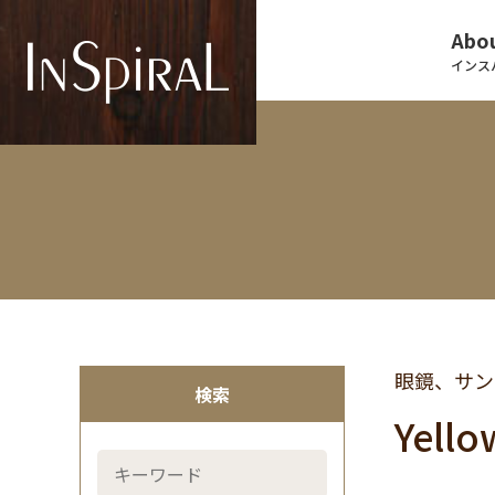
Abou
インス
眼鏡、サン
検索
Yell