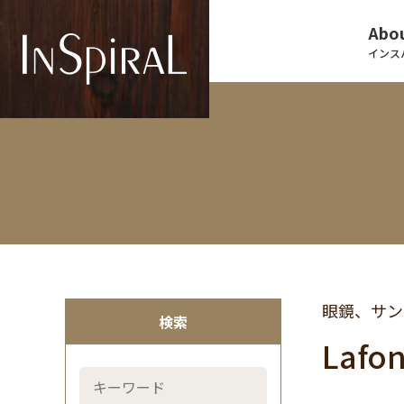
Abou
インス
眼鏡、サン
検索
Lafo