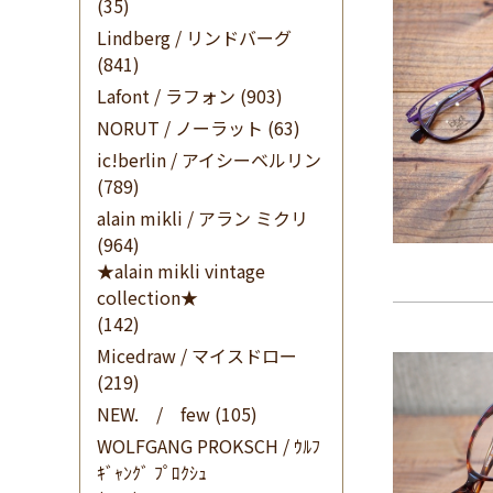
(35)
Lindberg / リンドバーグ
(841)
Lafont / ラフォン
(903)
NORUT / ノーラット
(63)
ic!berlin / アイシーベルリン
(789)
alain mikli / アラン ミクリ
(964)
★alain mikli vintage
collection★
(142)
Micedraw / マイスドロー
(219)
NEW. / few
(105)
WOLFGANG PROKSCH / ｳﾙﾌ
ｷﾞｬﾝｸﾞ ﾌﾟﾛｸｼｭ