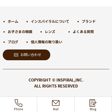
2024年11月
(30)
2024年10月
(31)
2024年9月
(30)
ホーム
インスパイラルについて
ブランド
2024年8月
(33)
お子さまの眼鏡
レンズ
よくある質問
2024年7月
(31)
2024年6月
(30)
ブログ
個人情報の取り扱い
2024年5月
(32)
お問い合わせ
2024年4月
(32)
2024年3月
(31)
2024年2月
(31)
2024年1月
(45)
COPYRIGHT © INSPiRAL,INC.
2023年12月
(31)
ALL RIGHTS RESERVED
2023年11月
(32)
2023年10月
(31)
2023年9月
(32)
Phone
Mail
Blog