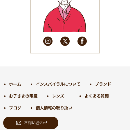
2025年6月
(48)
2025年5月
(41)
2025年4月
(32)
2025年3月
(31)
2025年2月
(28)
2025年1月
(34)
2024年12月
(35)
2024年11月
(30)
2024年10月
(31)
2024年9月
(30)
ホーム
インスパイラルについて
ブランド
2024年8月
(33)
お子さまの眼鏡
レンズ
よくある質問
2024年7月
(31)
2024年6月
(30)
ブログ
個人情報の取り扱い
2024年5月
(32)
お問い合わせ
2024年4月
(32)