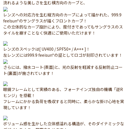
流れるような美しさを生む横方向のカーブと、
レンズへの対応力を生む縦方向のカーブによって描かれた、999.9
feelsun*のサングラスが描くフロントカーブ！
この立体的なカーブ設計により、度付きであってもサングラスのス
タイルを崩すことなく快適にご使用いただけます！
レンズのスペックは[ UV400 / SPF50+ / A+++ ]！
左レンズには999.9 feeisun*の証としてロゴが刻印されています！
さらには、撥水コート(表面)と、光の反射を軽減する反射防止コー
ト(裏面)が施されています！
眼鏡フレームとして実績のある、フォーナインズ独自の機構「逆R
ヒンジ」を搭載！
フレームにかかる負荷を吸収すると同時に、柔らかな掛け心地を実
現しています！
ボリューム感を生かした立体感溢れる構造が、そのダイナミックな