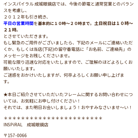
インスパイラル 成城眼鏡店では、今後の節電と通常営業とのバラン
スを考慮し、
２０１２年も引き続き、
平日の営業時間
を
。
土日祝日は１０時～
基本的に１０時～２０時まで
２１時
。
とさせていただきます。
もし緊急のご用件がございましたら、下記のメールにご連絡いただ
くか、もしくは当店(下記)の留守番電話に「お名前、ご連絡先」の
メッセージをお残しくださいませ。
可能な限り迅速な対応をいたしますので、ご理解のほどよろしくお
願いいたします。
ご迷惑をおかけいたしますが、何卒よろしくお願い申し上げま
す。
★本日ご紹介させていただいたフレームに関するお問い合わせにつ
いては、お気軽にお申し付けください！
それでは、また明日お会いしましょう！おやすみなさいませ～い！
＊＊＊＊＊＊＊＊＊＊＊＊＊＊＊＊＊＊＊＊＊＊＊
INSPiRAL 成城眼鏡店
〒157-0066