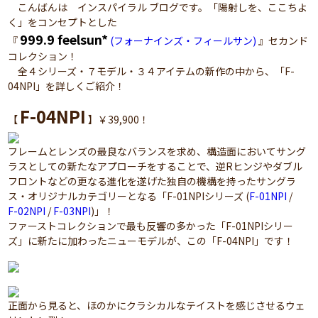
こんばんは インスパイラル ブログです。「陽射しを、ここちよ
く」をコンセプトとした
999.9 feelsun*
『
(フォーナインズ・フィールサン)
』セカンド
コレクション！
全４シリーズ・７モデル・３４アイテムの新作の中から、「F-
04NPI」を詳しくご紹介！
F-04NPI
【
】￥39,900！
フレームとレンズの最良なバランスを求め、構造面においてサング
ラスとしての新たなアプローチをすることで、逆Rヒンジやダブル
フロントなどの更なる進化を遂げた独自の機構を持ったサングラ
ス・オリジナルカテゴリーとなる「F-01NPIシリーズ (
F-01NPI
/
F-02NPI
/
F-03NPI
)」！
ファーストコレクションで最も反響の多かった「F-01NPIシリー
ズ」に新たに加わったニューモデルが、この「F-04NPI」です！
正面から見ると、ほのかにクラシカルなテイストを感じさせるウェ