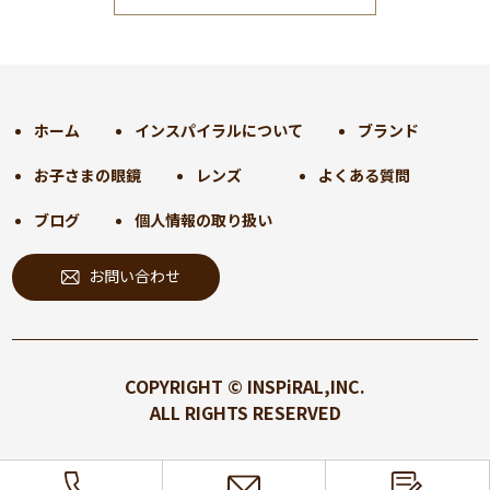
2024年12月
(35)
2024年11月
(30)
2024年10月
(31)
2024年9月
(30)
ホーム
インスパイラルについて
ブランド
2024年8月
(33)
お子さまの眼鏡
レンズ
よくある質問
2024年7月
(31)
2024年6月
(30)
ブログ
個人情報の取り扱い
2024年5月
(32)
お問い合わせ
2024年4月
(32)
2024年3月
(31)
2024年2月
(31)
2024年1月
(45)
COPYRIGHT © INSPiRAL,INC.
2023年12月
(31)
ALL RIGHTS RESERVED
2023年11月
(32)
2023年10月
(31)