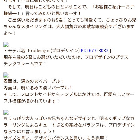
ります！本当に嬉しい限りです！
そして、明日はこどもの日ということで、「お客様ご紹介━お子
様編━！」言ってみたいと思いま～す！
ご出演いただきますのはS君！とっても可愛くて、ちょっぴりお兄
ちゃんなスタイリングは、大人顔負けの素敵な眼鏡姿でございます
よ～！
・モデル名[ Prodesign (プロデザイン)
PD1677-3032
]
現在４歳のS君にお選びいただいたのは、プロデザインのプラス
チックフレームです！
表面は、深みのあるパープル！
内面は、明かるめの淡いパープル！
そして、フロントサイドからテンプルにかけては、可愛らしいマー
ブル模様が描かれています！
ちょっぴり大人っぽいお兄ちゃんなデザインと、明るくポップなカ
ラーリングによるキュートさとの絶妙なバランスは、プロデザイン
ならではと言えましょう！
サイズと言い、デザインバランスと言い、もう完璧！