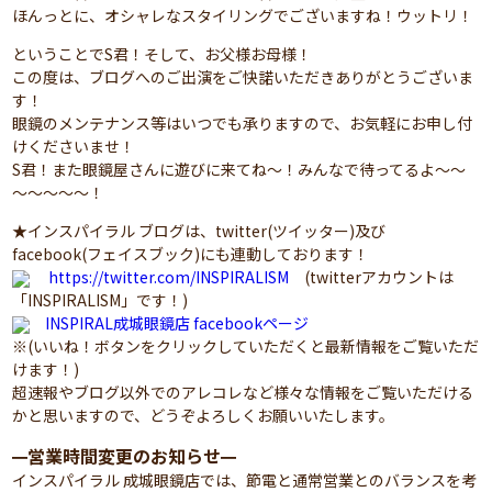
ほんっとに、オシャレなスタイリングでございますね！ウットリ！
ということでS君！そして、お父様お母様！
この度は、ブログへのご出演をご快諾いただきありがとうございま
す！
眼鏡のメンテナンス等はいつでも承りますので、お気軽にお申し付
けくださいませ！
S君！また眼鏡屋さんに遊びに来てね～！みんなで待ってるよ～～
～～～～～！
★インスパイラル ブログは、twitter(ツイッター)及び
facebook(フェイスブック)にも連動しております！
https://twitter.com/INSPIRALISM
(twitterアカウントは
「INSPIRALISM」です！)
INSPIRAL成城眼鏡店 facebookページ
※(いいね！ボタンをクリックしていただくと最新情報をご覧いただ
けます！)
超速報やブログ以外でのアレコレなど様々な情報をご覧いただける
かと思いますので、どうぞよろしくお願いいたします。
営業時間変更のお知らせ
━
━
インスパイラル 成城眼鏡店では、節電と通常営業とのバランスを考