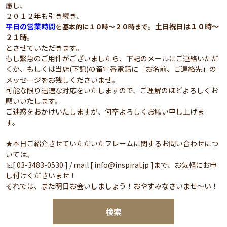
慮し、
２０１２年も引き続き、
平日の営業時間
を
。
土日祝日は１０時～
基本的に１０時～２０時まで
２１時
。
とさせていただきます。
もし緊急のご用件がございましたら、下記のメールにご連絡いただ
くか、もしくは当店(下記)の留守番電話に「お名前、ご連絡先」の
メッセージをお残しくださいませ。
可能な限り迅速な対応をいたしますので、ご理解のほどよろしくお
願いいたします。
ご迷惑をおかけいたしますが、何卒よろしくお願い申し上げま
す。
★本日ご紹介させていただいたフレームに関するお問い合わせにつ
いては、
℡[ 03-3483-0530 ] / mail [ info@inspiral.jp ]まで、お気軽にお申
し付けくださいませ！
それでは、また明日お会いしましょう！おやすみなさいませ～い！
検索