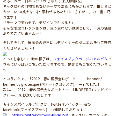
ある、ベナー日本レップの じゅくちょ氏(画像左)！
ギャグ以外の何物でもないテーマであるにもかかわらず、掛けると
カッコいい(笑えない)と思わせるあたりは「さすが！」の一言に尽
きます！
「テーマで笑わせて、デザインでキメル！」
そんな限定コレクションは、買う買わないは別として、一見の価値
ありでございますよ～！
そしてそして、展示会の翌日にはデザイナーのダニエル氏もご来店
くださいました～！
とっても楽しい一時の様子は、
フェイスブックページのアルバム
で
さらにいっぱいご覧いただけますので、是非ともご覧くださいませ
～！
ということで、「2012 春の展示会レポート！━ benner /
benner by grotesque (ベナー / グロテスク) ━」でした！
次は、「2012 春の展示会レポート！━ LINDBERG (リンドバー
グ) ━」をお送りいたします！
★インスパイラル ブログは、twitter(ツイッター)及び
facebook(フェイスブック)にも連動しております！
https://twitter.com/INSPIRALISM
(twitterアカウントは