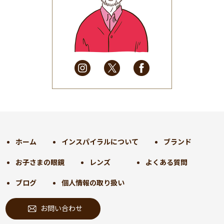
2025年6月
(48)
2025年5月
(41)
2025年4月
(32)
2025年3月
(31)
2025年2月
(28)
2025年1月
(34)
2024年12月
(35)
2024年11月
(30)
2024年10月
(31)
2024年9月
(30)
ホーム
インスパイラルについて
ブランド
2024年8月
(33)
お子さまの眼鏡
レンズ
よくある質問
2024年7月
(31)
2024年6月
(30)
ブログ
個人情報の取り扱い
2024年5月
(32)
お問い合わせ
2024年4月
(32)