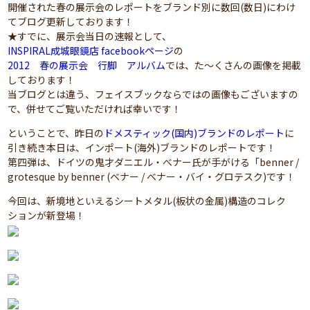
開催された春の展示会のレポートをブランド別に数回(数日)にわけ
てブログ更新しております！
★すでに、展示会当日の速報として、
INSPIRAL成城眼鏡店 facebookページ
の
2012 春の展示会 行脚 アルバム
では、た～くさんの画像を掲載
しております！
当ブログとは違う、フェイスブックならではの画像もございますの
で、併せてご覧いただければ幸いです！
ということで、昨日の
ドメスティック(国内)ブランドのレポート
に
引き続き本日は、インポート(海外)ブランドのレポートです！
第四弾は、ドイツの鬼才ダニエル・べナー氏が手がける「benner /
grotesque by benner (ベナー / ベナー・バイ・グロテスク)です！
今回は、新境地といえるシートメタル(板状の金属)構造のコレク
ションが新登場！