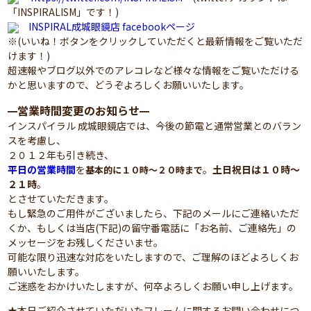
「INSPIRALISM」です！)
INSPIRAL成城眼鏡店 facebookページ
※(いいね！ボタンをクリックしていただくと最新情報をご覧いただ
けます！)
超速報やブログ以外でのアレコレなど様々な情報をご覧いただける
かと思いますので、どうぞよろしくお願いいたします。
営業時間変更のお知らせ
━
━
インスパイラル 成城眼鏡店では、今後の節電と通常営業とのバラン
スを考慮し、
２０１２年も引き続き、
平日の営業時間
を
。
土日祝日は１０時～
基本的に１０時～２０時まで
２１時
。
とさせていただきます。
もし緊急のご用件がございましたら、下記のメールにご連絡いただ
くか、もしくは当店(下記)の留守番電話に「お名前、ご連絡先」の
メッセージをお残しくださいませ。
可能な限り迅速な対応をいたしますので、ご理解のほどよろしくお
願いいたします。
ご迷惑をおかけいたしますが、何卒よろしくお願い申し上げます。
★本日ご紹介させていただいたフレームに関するお問い合わせにつ