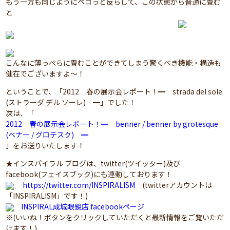
もう一方も同じようにペコっと反らして、この状態から普通に畳む
と
こんなに薄っぺらに畳むことができてしまう驚くべき機能・構造も
健在でございますよ～！
ということで、「2012 春の展示会レポート！━ strada del sole
(ストラーダ デル ソーレ) ━」でした！
次は、「
2012 春の展示会レポート！━ benner / benner by grotesque
(ベナー / グロテスク) ━
」をお送りいたします！
★インスパイラル ブログは、twitter(ツイッター)及び
facebook(フェイスブック)にも連動しております！
https://twitter.com/INSPIRALISM
(twitterアカウントは
「INSPIRALISM」です！)
INSPIRAL成城眼鏡店 facebookページ
※(いいね！ボタンをクリックしていただくと最新情報をご覧いただ
けます！)