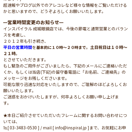
超速報やブログ以外でのアレコレなど様々な情報をご覧いただける
かと思いますので、どうぞよろしくお願いいたします。
営業時間変更のお知らせ
━
━
インスパイラル 成城眼鏡店では、今後の節電と通常営業とのバラン
スを考慮し、
２０１２年も引き続き、
平日の営業時間
を
。
土日祝日は１０時～
基本的に１０時～２０時まで
２１時
。
とさせていただきます。
もし緊急のご用件がございましたら、下記のメールにご連絡いただ
くか、もしくは当店(下記)の留守番電話に「お名前、ご連絡先」の
メッセージをお残しくださいませ。
可能な限り迅速な対応をいたしますので、ご理解のほどよろしくお
願いいたします。
ご迷惑をおかけいたしますが、何卒よろしくお願い申し上げま
す。
★本日ご紹介させていただいたフレームに関するお問い合わせにつ
いては、
℡[ 03-3483-0530 ] / mail [ info@inspiral.jp ]まで、お気軽にお申