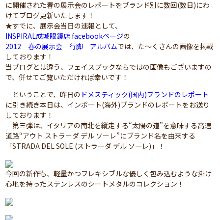
に開催された春の展示会のレポートをブランド別に数回(数日)にわ
けてブログ更新いたします！
★すでに、展示会当日の速報として、
INSPIRAL成城眼鏡店 facebookページ
の
2012 春の展示会 行脚 アルバム
では、た～くさんの画像を掲載
しております！
当ブログとは違う、フェイスブックならではの画像もございますの
で、併せてご覧いただければ幸いです！
ということで、昨日の
ドメスティック(国内)ブランドのレポート
に引き続き本日は、インポート(海外)ブランドのレポートをお送り
しております！
第三弾は、イタリアの南北を縦走する“太陽の道”を意味する高速
道路“アウト ストラーダ デル ソーレ”にブランド名を由来する
「STRADA DEL SOLE (ストラーダ デル ソーレ)」！
今回の新作も、軽量かつフレキシブルな優しく包み込むような掛け
心地を持ったステンレスのシートメタルのコレクション！