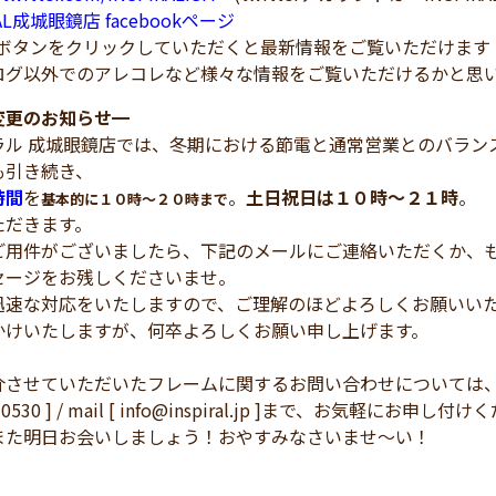
RAL成城眼鏡店 facebookページ
！ボタンをクリックしていただくと最新情報をご覧いただけます
ログ以外でのアレコレなど様々な情報をご覧いただけるかと思
変更のお知らせ
━
ラル 成城眼鏡店では、冬期における節電と通常営業とのバラン
も引き続き、
時間
を
。
土日祝日は１０時～２１時
。
基本的に１０時～２０時まで
ただきます。
ご用件がございましたら、下記のメールにご連絡いただくか、も
セージをお残しくださいませ。
迅速な対応をいたしますので、ご理解のほどよろしくお願いい
かけいたしますが、何卒よろしくお願い申し上げます。
介させていただいたフレームに関するお問い合わせについては
3-0530 ] / mail [ info@inspiral.jp ]まで、お気軽にお申
また明日お会いしましょう！おやすみなさいませ～い！