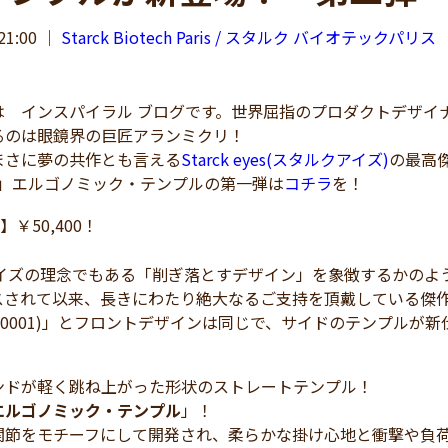
21:00
｜
Starck Biotech Paris / スタルク バイオテックパリス
 インスパイラル ブログです。世界屈指のプロダクトデザイ
るのは眼鏡界の巨匠アランミクリ！
さに夢の共作とも言える
Starck eyes(スタルクアイズ)
の最高傑
01」エルゴノミック・テンプルの第一弾は
コチラ
を！
】￥50,400！
アイズの理念でもある「削ぎ落とすデザイン」を象徴するかのよ
スされて以来、長きにわたり絶大なるご支持を頂戴している傑
1 (P0001)」とフロントデザインは同じで、サイドのテンプ
ンドが軽く跳ね上がった形状のストレートテンプル！
エルゴノミック・テンプル
」！
関節をモチーフにして開発され、柔らかな掛け心地と衝撃や負荷