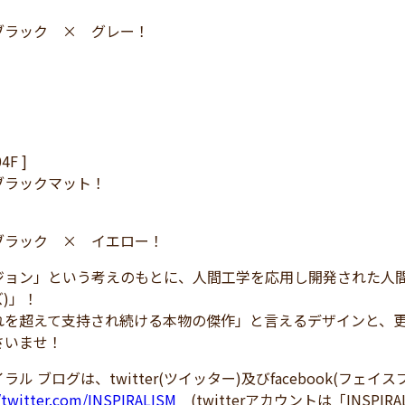
ブラック × グレー！
4F ]
ブラックマット！
ブラック × イエロー！
ョン」という考えのもとに、人間工学を応用し開発された人間の快適
)」！
れを超えて支持され続ける本物の傑作」と言えるデザインと、
さいませ！
ラル ブログは、twitter(ツイッター)及びfacebook(フェ
//twitter.com/INSPIRALISM
(twitterアカウントは「INSPIRA