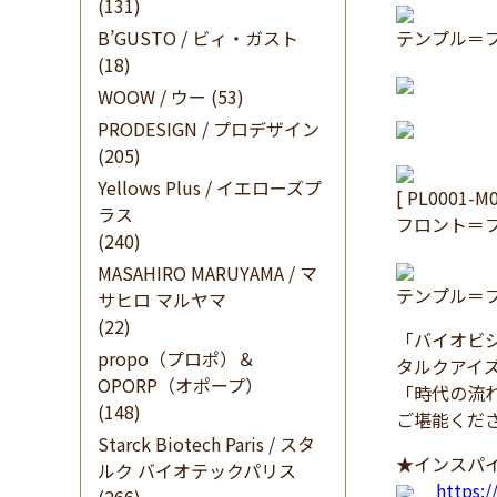
(131)
B’GUSTO / ビィ・ガスト
テンプル＝
(18)
WOOW / ウー
(53)
PRODESIGN / プロデザイン
(205)
Yellows Plus / イエローズプ
[ PL0001-M0
ラス
フロント＝
(240)
MASAHIRO MARUYAMA / マ
テンプル＝
サヒロ マルヤマ
(22)
「バイオビジ
propo（プロポ）＆
タルクアイズ
OPORP（オポープ）
「時代の流
(148)
ご堪能くだ
Starck Biotech Paris / スタ
★インスパイ
ルク バイオテックパリス
https: