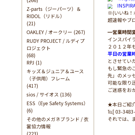
(266)
INSPI
Z-parts（ジーパーツ）＆
※(いいね
RIDOL（リドル）
超速報やブ
(21)
OAKLEY / オークリー
(267)
━
営業時間
インスパイ
RUDY PROJECT / ルディプ
２０１２年
ロジェクト
平日の営業
(68)
とさせてい
RPJ
(1)
もし緊急の
キッズ＆ジュニア＆ユース
先」のメッ
（子供用）フレーム
可能な限り
(417)
ご迷惑をお
sios / サイオス
(136)
ESS（Eye Safety Systems）
★本日ご紹
(6)
℡[ 03-348
それでは、
その他のメガネブランド / 衣
裳協力情報
(223)