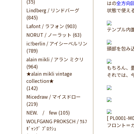
(35)
はの
全方向
Lindberg / リンドバーグ
状態で使え
(845)
Lafont / ラフォン
(903)
テンプル内
NORUT / ノーラット
(63)
ic!berlin / アイシーベルリン
頭部を包み
(789)
alain mikli / アラン ミクリ
(964)
もちろん、
★alain mikli vintage
それでは、
collection★
(142)
Micedraw / マイスドロー
(219)
NEW. / few
(105)
[ PL0001-M
WOLFGANG PROKSCH / ｳﾙﾌ
フロント＝
ｷﾞｬﾝｸﾞ ﾌﾟﾛｸｼｭ