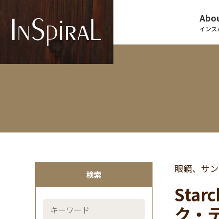
Abou
インス
眼鏡、サン
検索
Sta
ク・