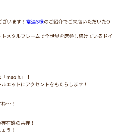
ございます！
常連S様
のご紹介でご来店いただいたO
トメタルフレームで全世界を席巻し続けているドイ
ao h.」！
シルエットにアクセントをもたらします！
すね～！
の存在感の共存！
しょう！