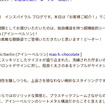
 インスパイラル ブログです。本日は「お客様ご紹介！」で
鏡としてお選びいただいたのは、独自構造を持つ超機能的シー
lin (アイシーベルリン)！
素敵な眼鏡姿でご登場いただきたいと思います！ど～ぞ～！
c!berlin (アイシーベルリン)
mao h.-chocolate
]
スッキリとしたテイストが盛り込まれた、洗練された佇まいの「m
フロントデザインに対し、程良く太さのあるテンプルがサイド
個性を醸しつつも、上品さを損なわない絶妙なスタイリングで
ならではのソリッドな質感と、プラスチックフレームさながら
に、アイシーベルリンのシートメタル構造だからこそと言えま