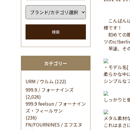
こんばんは
様です！
検索
初めての眼
ツのic!ber
早速、その
カテゴリー
・モデル名[ i
柔らかな中に
シンプルな
URM / ウルム
(122)
999.9 / フォーナインズ
(2,026)
しっかりと
999.9 feelsun / フォーナイン
ズ・フィールサン
(236)
メタル素材
FN/FOURNINES / エフエヌ
これはまさ