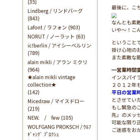
(35)
最後に、こ
Lindberg / リンドバーグ
(843)
なんとも素
Lafont / ラフォン
(903)
いや～！こ
NORUT / ノーラット
(63)
ということ
ic!berlin / アイシーベルリン
掛け心地の
(789)
また素敵な
alain mikli / アラン ミクリ
(964)
━
営業時間
★alain mikli vintage
インスパイ
collection★
２０１２年
(142)
平日の営業
とさせてい
Micedraw / マイスドロー
もし緊急の
(219)
先」のメッ
NEW. / few
(105)
可能な限り
WOLFGANG PROKSCH / ｳﾙﾌ
ご迷惑をお
ｷﾞｬﾝｸﾞ ﾌﾟﾛｸｼｭ