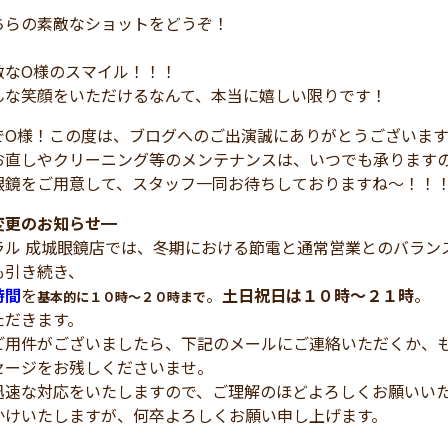
ちらの素敵なショットをどうぞ！
敵なO様のスマイル！！！
んな笑顔をいただけるなんて、本当に嬉しい限りです！
でO様！この度は、ブログへのご出演誠にありがとうございま
お直しやクリーニング等のメンテナンスは、いつでも承ります
眼鏡をご用意して、スタッフ一同お待ちしておりますね～！！
変更のお知らせ
━
ラル 成城眼鏡店では、冬期における節電と通常営業とのバラン
も引き続き、
時間
を
。
土日祝日は１０時～２１時
。
基本的に１０時～２０時まで
ただきます。
ご用件がございましたら、下記のメールにご連絡いただくか、も
セージをお残しくださいませ。
迅速な対応をいたしますので、ご理解のほどよろしくお願いい
かけいたしますが、何卒よろしくお願い申し上げます。