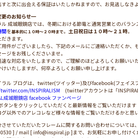
逃すと次に出会える保証はいたしかねますので、お見逃しなき
変更のお知らせ
━
ラル 成城眼鏡店では、冬期における節電と通常営業とのバラン
時間
を
。
土日祝日は１０時～２１時
。
基本的に１０時～２０時まで
ただきます。
ご用件がございましたら、下記のメールにご連絡いただくか、も
セージをお残しくださいませ。
迅速な対応をいたしますので、ご理解のほどよろしくお願いい
かけいたしますが、何卒よろしくお願い申し上げます。
ラル ブログは、twitter(ツイッター)及びfacebook(フェ
//twitter.com/INSPIRALISM
(twitterアカウントは「INSPIRA
RAL成城眼鏡店 facebook ファンページ
！ボタンをクリックしていただくと最新情報をご覧いただけます
ログ以外でのアレコレなど様々な情報をご覧いただけるかと思
介させていただいたフレームに関するお問い合わせについては
3-0530 ] / mail [ info@inspiral.jp ]まで、お気軽にお申