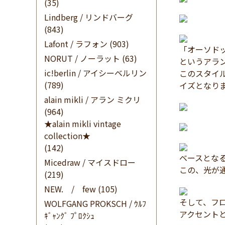
(35)
Lindberg / リンドバーグ
(843)
Lafont / ラフォン
(903)
「オーソド
NORUT / ノーラット
(63)
というアラ
ic!berlin / アイシーベルリン
このスタイル
(789)
イズとなり
alain mikli / アラン ミクリ
(964)
★alain mikli vintage
collection★
(142)
ベースとな
Micedraw / マイスドロー
この、光が通
(219)
NEW. / few
(105)
そして、フ
WOLFGANG PROKSCH / ｳﾙﾌ
アクセント
ｷﾞｬﾝｸﾞ ﾌﾟﾛｸｼｭ