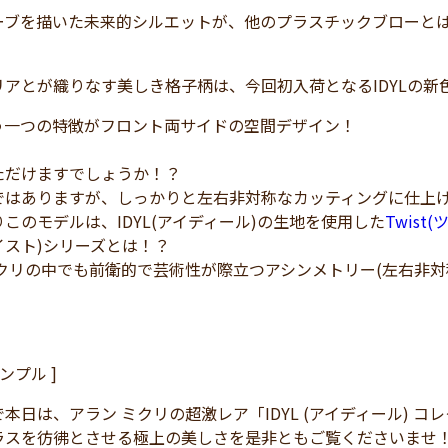
ーブを描いた未来的シルエットが、他のプラスチックブローと
リアとが織りなす美しき格子柄は、今回初入荷となるIDYLの新
う一つの特徴がフロント両サイドの空間デザイン！
ただけますでしょうか！？
ではありますが、しっかりと左右非対称なカッティングに仕上
このモデルは、IDYL(アイディール)の生地を使用した
Twist
(ツイスト)シリーズとは！？
ミクリの中でも前衛的で芸術性が際立つアシンメトリー(左右非対
ンプル ]
本日は、アラン ミクリの超激レア「IDYL (アイディール) 
ラスを彷彿とさせる極上の美しさを是非ともご覧くださいませ