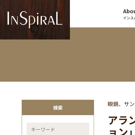
Abou
インス
眼鏡、サン
検索
アラン
ョン