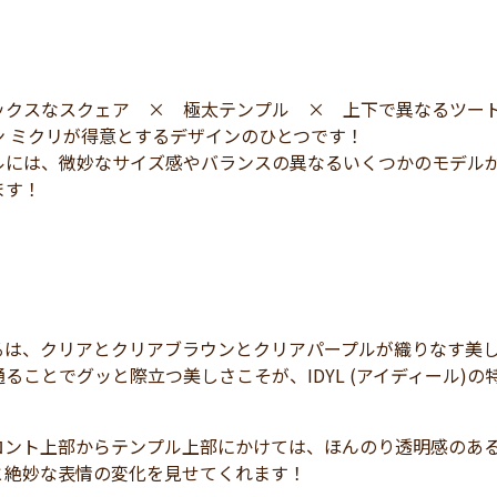
ックスなスクェア × 極太テンプル × 上下で異なるツー
ン ミクリが得意とするデザインのひとつです！
には、微妙なサイズ感やバランスの異なるいくつかのモデルが存在す
ます！
るは、クリアとクリアブラウンとクリアパープルが織りなす美
ることでグッと際立つ美しさこそが、IDYL (アイディール)
ロント上部からテンプル上部にかけては、ほんのり透明感のあ
と絶妙な表情の変化を見せてくれます！