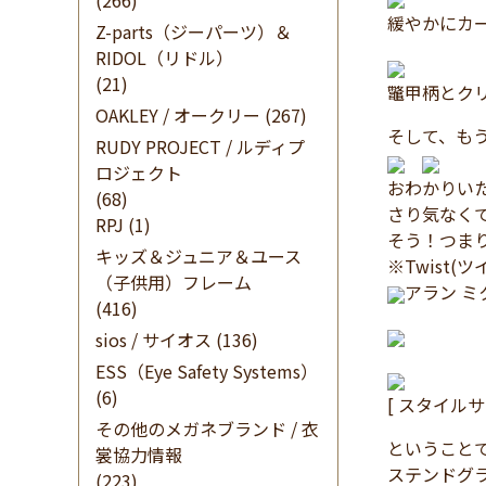
(266)
緩やかにカ
Z-parts（ジーパーツ）＆
RIDOL（リドル）
(21)
鼈甲柄とク
OAKLEY / オークリー
(267)
そして、も
RUDY PROJECT / ルディプ
ロジェクト
おわかりい
(68)
さり気なく
RPJ
(1)
そう！つまり
キッズ＆ジュニア＆ユース
※Twist
（子供用）フレーム
アラン 
(416)
sios / サイオス
(136)
ESS（Eye Safety Systems）
(6)
[ スタイルサ
その他のメガネブランド / 衣
ということで
裳協力情報
ステンドグ
(223)