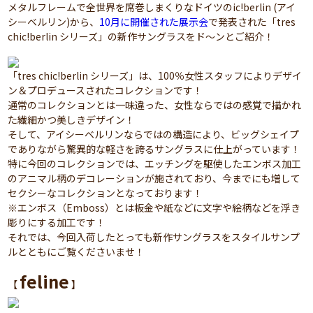
メタルフレームで全世界を席巻しまくりなドイツのic!berlin (アイ
シーベルリン)から、
10月に開催された展示会
で発表された「tres
chic!berlin シリーズ」の新作サングラスをド～ンとご紹介！
「tres chic!berlin シリーズ」は、100％女性スタッフによりデザイ
ン＆プロデュースされたコレクションです！
通常のコレクションとは一味違った、女性ならではの感覚で描かれ
た繊細かつ美しきデザイン！
そして、アイシーベルリンならではの構造により、ビッグシェイプ
でありながら驚異的な軽さを誇るサングラスに仕上がっています！
特に今回のコレクションでは、エッチングを駆使したエンボス加工
のアニマル柄のデコレーションが施されており、今までにも増して
セクシーなコレクションとなっております！
※エンボス（Emboss）とは板金や紙などに文字や絵柄などを浮き
彫りにする加工です！
それでは、今回入荷したとっても新作サングラスをスタイルサンプ
ルとともにご覧くださいませ！
feline
【
】