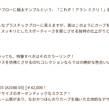
クブローに極太テンプルという、「これぞ！アラン ミクリ！」
ルなプラスチックブローに見えますが、実はこのようにカーブ
、スッキリとしたスポーティーさを感じさせる独特の仕上がり
いっても、特筆すべきはそのカラーリング！
ラスを彷彿とさせるIDYLコレクションならではの絶妙な色合
005 (A1048-05) ]￥42,000！
ドサイズのオーセンティックなスクエア！
ューム感があり、なおかつほんのりカーブを描いた立体的なデ