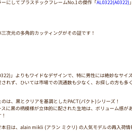
ーにしてプラスチックフレームNo.1の傑作「
AL0322(A0322)
体三次元の多角的カッティングがその証です！
2(A0322)」よりもワイドなデザインで、特に男性には絶妙な
産されず、ひいては市場での流通数も少なく、お探しの方も多
のは、黒とクリアを基調としたPACT(パクト)シリーズ！
ースに黒の柄模様が立体的に配された生地は、ボリューム感が
す！
本日は、alain mikli (アラン ミクリ) の人気モデルの再