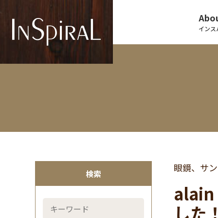
Abou
インス
眼鏡、サン
検索
ala
した