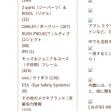
(266)
Z-parts（ジーパーツ）＆
RIDOL（リドル）
(21)
アラン ミ
OAKLEY / オークリー
(267)
インなど、
RUDY PROJECT / ルディプ
ロジェクト
中でも注目
(68)
RPJ
(1)
一見すると
キッズ＆ジュニア＆ユース
り！
（子供用）フレーム
(416)
sios / サイオス
(136)
ESS（Eye Safety Systems）
内面には、
(6)
と、他に類
その他のメガネブランド / 衣
裳協力情報
[ AL0763-0
(223)