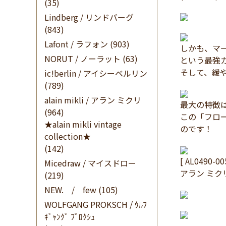
(35)
Lindberg / リンドバーグ
(843)
Lafont / ラフォン
(903)
しかも、マ
NORUT / ノーラット
(63)
という最強
そして、緩
ic!berlin / アイシーベルリン
(789)
alain mikli / アラン ミクリ
最大の特徴
(964)
この「フロー
★alain mikli vintage
のです！
collection★
(142)
[ AL0490-0
Micedraw / マイスドロー
アラン ミク
(219)
NEW. / few
(105)
WOLFGANG PROKSCH / ｳﾙﾌ
ｷﾞｬﾝｸﾞ ﾌﾟﾛｸｼｭ