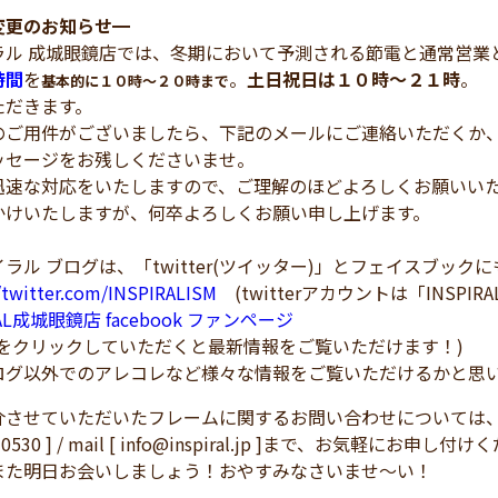
変更のお知らせ
━
ラル 成城眼鏡店では、冬期において予測される節電と通常営業
時間
を
。
土日祝日は１０時～２１時
。
基本的に１０時～２０時まで
ただきます。
ご用件がございましたら、下記のメールにご連絡いただくか、
ッセージをお残しくださいませ。
迅速な対応をいたしますので、ご理解のほどよろしくお願いい
かけいたしますが、何卒よろしくお願い申し上げます。
ラル ブログは、「twitter(ツイッター)」とフェイスブック
//twitter.com/INSPIRALISM
(twitterアカウントは「INSPIRA
RAL成城眼鏡店 facebook ファンページ
！をクリックしていただくと最新情報をご覧いただけます！)
ログ以外でのアレコレなど様々な情報をご覧いただけるかと思
介させていただいたフレームに関するお問い合わせについては
3-0530 ] / mail [ info@inspiral.jp ]まで、お気軽にお申
また明日お会いしましょう！おやすみなさいませ～い！