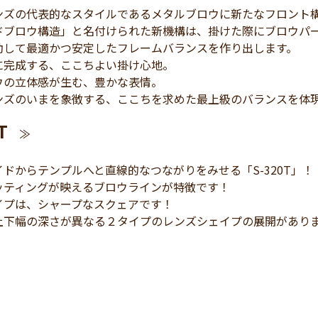
ズの代表的なスタイルであるメタルブロウに新たなフロント構造
ドブロウ構造」と名付けられた新機構は、掛けた際にブロウパ
動して最適かつ安定したフレームバランスを作り出します。
に完成する、ここちよい掛け心地。
ウの立体感が生む、豊かな表情。
ンズのいまを象徴する、ここちを求めた最上級のバランスを体
T
≫
ドからテンプルへと直線的なつながりをみせる「S-320T」！
ッティングが映えるブロウラインが特徴です！
イプは、シャープなスクェアです！
上下幅の深さが異なる２タイプのレンズシェイプの展開があり