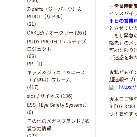
(266)
━
営業時間
Z-parts（ジーパーツ）＆
インスパイ
RIDOL（リドル）
平日の営業
(21)
とさせてい
OAKLEY / オークリー
(267)
もし緊急の
RUDY PROJECT / ルディプ
絡先」のメ
ロジェクト
可能な限り
(68)
ご迷惑をお
RPJ
(1)
★私どもイン
キッズ＆ジュニア＆ユース
超速報やブ
（子供用）フレーム
https:/
(417)
sios / サイオス
(136)
★本日ご紹
ESS（Eye Safety Systems）
℡[ 03-34
(6)
う！おやす
その他のメガネブランド / 衣
裳協力情報
(223)