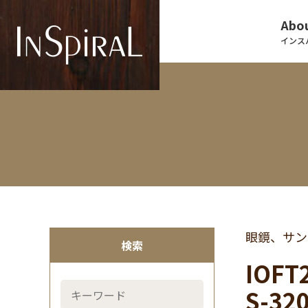
Abou
インス
眼鏡、サン
検索
IOF
S-3