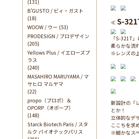
(131)
B’GUSTO / ビィ・ガスト
(18)
S-321
≪
WOOW / ウー
(53)
PRODESIGN / プロデザイン
「S-321
(205)
柔らかな流
Yellows Plus / イエローズプ
※レンズの
ラス
(240)
MASAHIRO MARUYAMA / マ
サヒロ マルヤマ
(22)
propo（プロポ）＆
新設計の「
OPORP（オポープ）
とか！
(148)
立体的なデ
Starck Biotech Paris / スタ
ここちを求
ルク バイオテックパリス
※細かなス