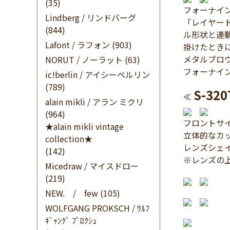
(35)
フォーナイン
Lindberg / リンドバーグ
「レイヤー
(844)
ル形状と連
Lafont / ラフォン
(903)
掛けたとき
メタルブロ
NORUT / ノーラット
(63)
フォーナイ
ic!berlin / アイシーベルリン
(789)
S-320
≪
alain mikli / アラン ミクリ
(964)
フロントサイ
★alain mikli vintage
立体的なカ
collection★
レンズシェ
(142)
※レンズの
Micedraw / マイスドロー
(219)
NEW. / few
(105)
WOLFGANG PROKSCH / ｳﾙﾌ
ｷﾞｬﾝｸﾞ ﾌﾟﾛｸｼｭ