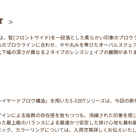
T
≫
T」は、智(フロントサイド)を一段落とした柔らかい印象のブロ
れのブロウラインに合わせ、やや丸みを帯びたオーバルスクェ
上下幅の深さが異なる２タイプのレンズシェイプの展開があり
レイヤードブロウ構造」を用いたS-320Tシリーズは、今回の
ザインによる抜群の存在感を放ちつつも、洗練された印象を感
めた最上級のバランスによる最適かつ安定した掛け心地も兼ね
ペック、カラーリングについては、入荷次第詳しくお伝えいた