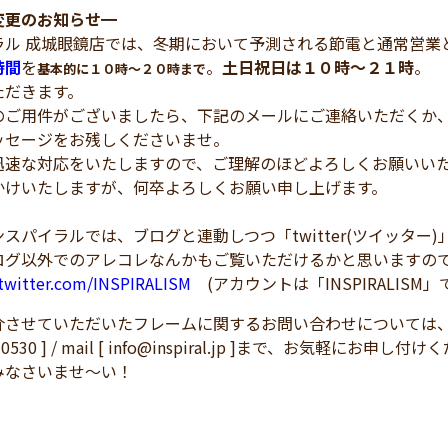
変更のお知らせ
━
ラル 成城眼鏡店では、冬期において予測される節電と通常営業
時間
を
。
土日祝日は１０時～２１時
。
基本的に１０時～２０時まで
ただきます。
ご用件がございましたら、下記のメールにご連絡いただくか、
ッセージをお残しくださいませ。
迅速な対応をいたしますので、ご理解のほどよろしくお願いい
かけいたしますが、何卒よろしくお願い申し上げます。
スパイラルでは、ブログと連動しつつ「twitter(ツイッター
ログ以外でのアレコレなんかもご覧いただけるかと思いますの
/twitter.com/INSPIRALISM
(アカウントは「INSPIRALISM」
介させていただいたフレームに関するお問い合わせについては
83-0530 ] / mail [ info@inspiral.jp ]まで、
みなさいませ～い！