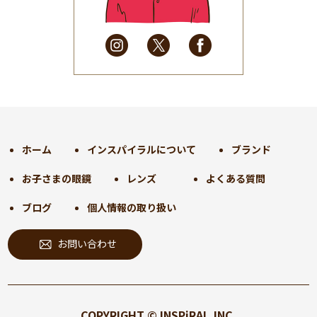
2025年4月
(32)
2025年3月
(31)
2025年2月
(28)
2025年1月
(34)
2024年12月
(35)
2024年11月
(30)
2024年10月
(31)
2024年9月
(30)
ホーム
インスパイラルについて
ブランド
2024年8月
(33)
お子さまの眼鏡
レンズ
よくある質問
2024年7月
(31)
2024年6月
(30)
ブログ
個人情報の取り扱い
2024年5月
(32)
お問い合わせ
2024年4月
(32)
2024年3月
(31)
2024年2月
(31)
2024年1月
(45)
COPYRIGHT © INSPiRAL,INC.