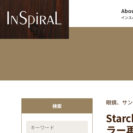
Abou
インス
眼鏡、サン
検索
Star
ラー