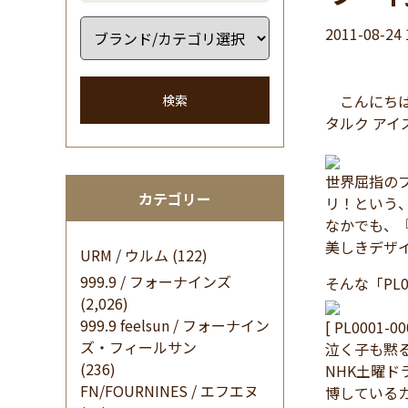
2011-08-24 
こんにちは 
検索
タルク アイズ
世界屈指の
カテゴリー
リ！という
なかでも、
美しきデザ
URM / ウルム
(122)
999.9 / フォーナインズ
そんな「PL0
(2,026)
999.9 feelsun / フォーナイン
[ PL0001-00
ズ・フィールサン
泣く子も黙
(236)
NHK土曜
FN/FOURNINES / エフエヌ
博している