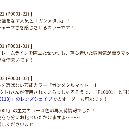
21 (P0001-21) ]
双璧をなす人気色「ガンメタル」！
シャープさを感じさせるカラーです！
01 (P0001-01) ]
フレームラインを際立たせつつも、落ち着いた雰囲気が漂うマ
悍な佇まいです！
02 (P0001-02) ]
装を選ばない万能カラー「ガンメタルマット」！
(ガクト)さんが使用されていらっしゃるそうで、「PL0001」
(P0113)」のレンズシェイプ
でのオーダーも可能です！
0001」の主力カラー４色の再入荷情報でした！
色を存分にお比べいただけますよ～～～！
試しくださいませ！