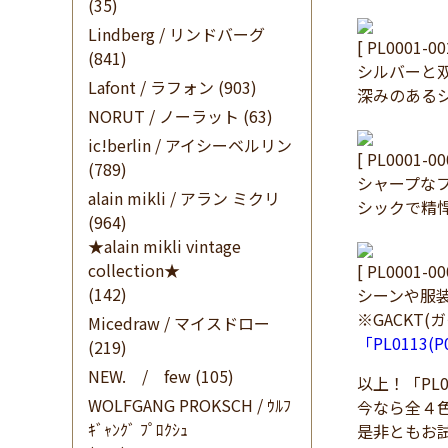
(35)
Lindberg / リンドバーグ
[ PL0001-00
(841)
シルバーと
Lafont / ラフォン
(903)
深みのある
NORUT / ノーラット
(63)
ic!berlin / アイシーベルリン
[ PL0001-00
(789)
シャープな
alain mikli / アラン ミクリ
シックで精
(964)
★alain mikli vintage
collection★
[ PL0001-00
(142)
シーンや服
※GACKT
Micedraw / マイスドロー
「PL0113
(219)
NEW. / few
(105)
以上！「PL
WOLFGANG PROKSCH / ｳﾙﾌ
今なら全４
ｷﾞｬﾝｸﾞ ﾌﾟﾛｸｼｭ
是非ともお