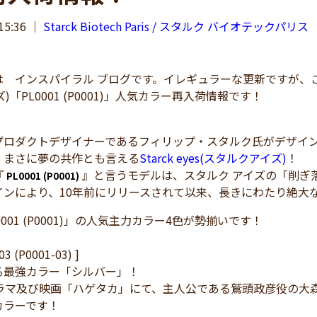
15:36
｜
Starck Biotech Paris / スタルク バイオテックパリス
インスパイラル ブログです。イレギュラーな更新ですが、ここにき
)「PL0001 (P0001)」人気カラー再入荷情報です！
プロダクトデザイナーであるフィリップ・スタルク氏がデザイ
、まさに夢の共作とも言える
Starck eyes(スタルクアイズ)
！
『
』と言うモデルは、スタルク アイズの「削ぎ
PL0001 (P0001)
インにより、10年前にリリースされて以来、長きにわたり絶大
001 (P0001)」の人気主力カラー4色が勢揃いです！
03 (P0001-03) ]
る最強カラー「シルバー」！
ドラマ及び映画「ハゲタカ」にて、主人公である鷲頭政彦役の大
カラーです！