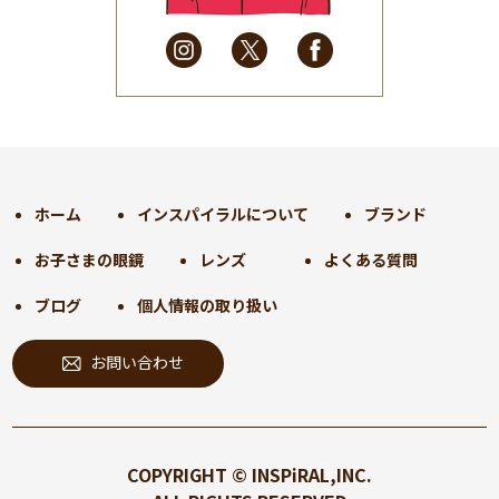
2025年3月
(31)
2025年2月
(28)
2025年1月
(34)
2024年12月
(35)
2024年11月
(30)
2024年10月
(31)
2024年9月
(30)
ホーム
インスパイラルについて
ブランド
2024年8月
(33)
お子さまの眼鏡
レンズ
よくある質問
2024年7月
(31)
2024年6月
(30)
ブログ
個人情報の取り扱い
2024年5月
(32)
お問い合わせ
2024年4月
(32)
2024年3月
(31)
2024年2月
(31)
2024年1月
(45)
COPYRIGHT © INSPiRAL,INC.
2023年12月
(31)