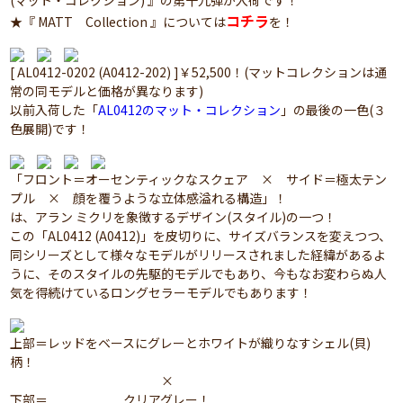
(マット・コレクション) 』の第十九弾が入荷です！
コチラ
★『 MATT Collection 』については
を！
[ AL0412-0202 (A0412-202) ]￥52,500！(マットコレクションは通
常の同モデルと価格が異なります)
以前入荷した「
AL0412のマット・コレクション
」の最後の一色(３
色展開)です！
「フロント＝オーセンティックなスクェア × サイド＝極太テン
プル × 顔を覆うような立体感溢れる構造」！
は、アラン ミクリを象徴するデザイン(スタイル)の一つ！
この「AL0412 (A0412)」を皮切りに、サイズバランスを変えつつ、
同シリーズとして様々なモデルがリリースされました経緯があるよ
うに、そのスタイルの先駆的モデルでもあり、今もなお変わらぬ人
気を得続けているロングセラーモデルでもあります！
上部＝レッドをベースにグレーとホワイトが織りなすシェル(貝)
柄！
×
下部＝ クリアグレー！