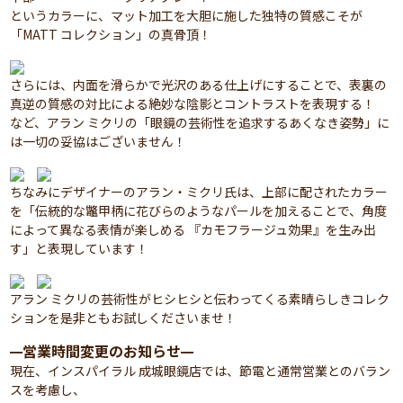
というカラーに、マット加工を大胆に施した独特の質感こそが
「MATT コレクション」の真骨頂！
さらには、内面を滑らかで光沢のある仕上げにすることで、表裏の
真逆の質感の対比による絶妙な陰影とコントラストを表現する！
など、アラン ミクリの「眼鏡の芸術性を追求するあくなき姿勢」に
は一切の妥協はございません！
ちなみにデザイナーのアラン・ミクリ氏は、上部に配されたカラー
を「伝統的な鼈甲柄に花びらのようなパールを加えることで、角度
によって異なる表情が楽しめる 『カモフラージュ効果』を生み出
す」と表現しています！
アラン ミクリの芸術性がヒシヒシと伝わってくる素晴らしきコレク
ションを是非ともお試しくださいませ！
営業時間変更のお知らせ
━
━
現在、インスパイラル 成城眼鏡店では、節電と通常営業とのバラン
スを考慮し、