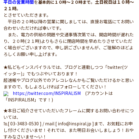
平日の営業時間
を
。
土日祝日は１０時～
基本的に１０時～２０時まで
２１時
。
とさせていただきます。
平日の２０時以降の営業に関しましては、直接お電話にてお問い
合わせいただければ幸いです。
また、電力の供給の問題や交通事情次第では、開店時間が遅れた
り、２０時(２１時)よりもさらに閉店時間を早めたりさせていただ
く場合がございますので、申し訳ございませんが、ご理解のほどよ
ろしくお願い申し上げます。
★私どもインスパイラルでは、ブログと連動しつつ「twitter(ツ
イッター)」でもつぶやいております！
超速報やブログ以外でのアレコレなんかもご覧いただけるかと思い
ますので、もしよろしければフォローしてください！
https://twitter.com/INSPIRALISM
(アカウントは
「INSPIRALISM」です！)
★本日ご紹介させていただいたフレームに関するお問い合わせにつ
いては、
℡[ 03-3483-0530 ] / mail [ info@inspiral.jp ]まで、お気軽にお申
し付けくださいませ！それでは、また明日お会いしましょう！おや
すみなさいませ～い！