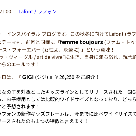
21:00
｜
Lafont / ラフォン
インスパイラル ブログです。この秋冬に向けてLafont (
femme toujours
のテーマも、前回と同様に『
(ファム・トゥ
ース・フォーエバー (女性よ、永遠に) 」という意味！
ゥ・ヴィーヴル / art de vivre”に生き、自身に満ち溢
からのエールです！
GIGI
本日は、『
(ジジ) 』￥26,250 をご紹介！
女の子を対象としたキッズラインとしてリリースされた「GIG
ら、お子様用としては比較的ワイドサイズとなっており、どち
かと予想されます！
ラフォンの新作キッズフレームは、今までに比べワイドサイズ
リースされたのも１つの特徴と言えます！