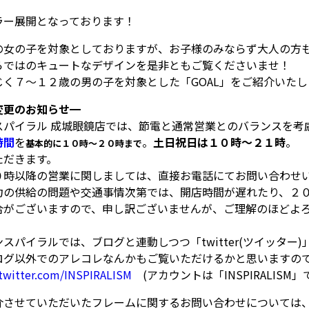
ラー展開となっております！
の女の子を対象としておりますが、お子様のみならず大人の方もお
らではのキュートなデザインを是非ともご覧くださいませ！
じく７～１２歳の男の子を対象とした「GOAL」をご紹介いた
変更のお知らせ
━
スパイラル 成城眼鏡店では、節電と通常営業とのバランスを考
時間
を
。
土日祝日は１０時～２１時
。
基本的に１０時～２０時まで
ただきます。
時以降の営業に関しましては、直接お電話にてお問い合わせ
の供給の問題や交通事情次第では、開店時間が遅れたり、２０
合がございますので、申し訳ございませんが、ご理解のほどよ
スパイラルでは、ブログと連動しつつ「twitter(ツイッター
ログ以外でのアレコレなんかもご覧いただけるかと思いますの
/twitter.com/INSPIRALISM
(アカウントは「INSPIRALISM」
介させていただいたフレームに関するお問い合わせについては