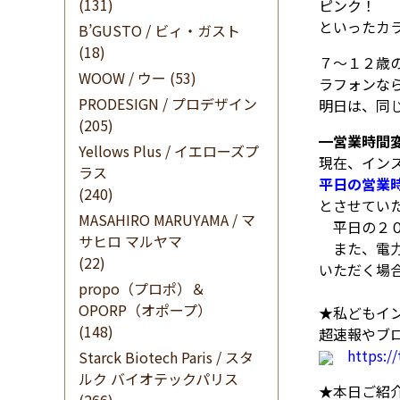
(131)
ピンク！
といったカ
B’GUSTO / ビィ・ガスト
(18)
７～１２歳
WOOW / ウー
(53)
ラフォンな
PRODESIGN / プロデザイン
明日は、同
(205)
━
営業時間
Yellows Plus / イエローズプ
現在、イン
ラス
平日の営業
(240)
とさせてい
MASAHIRO MARUYAMA / マ
平日の２０
サヒロ マルヤマ
また、電力
(22)
いただく場
propo（プロポ）＆
OPORP（オポープ）
★私どもイン
(148)
超速報やブ
https:/
Starck Biotech Paris / スタ
ルク バイオテックパリス
★本日ご紹