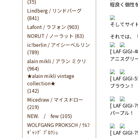
(35)
程良く個性
Lindberg / リンドバーグ
(841)
そしてサイ
Lafont / ラフォン
(903)
NORUT / ノーラット
(63)
それでは、「
ic!berlin / アイシーベルリン
[ LAF GIGI-4
(789)
アニスグリ
alain mikli / アラン ミクリ
(964)
★alain mikli vintage
[ LAF GIGI-5
collection★
ブラウン！
(142)
Micedraw / マイスドロー
[ LAF GIGI-7
(219)
パープル！
NEW. / few
(105)
WOLFGANG PROKSCH / ｳﾙﾌ
ｷﾞｬﾝｸﾞ ﾌﾟﾛｸｼｭ
[ LAF GIGI-7