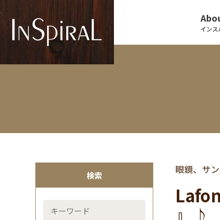
Abou
インス
眼鏡、サン
検索
Lafo
』♪