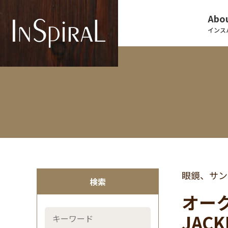
Abou
インス
眼鏡、サン
検索
オーク
JACK