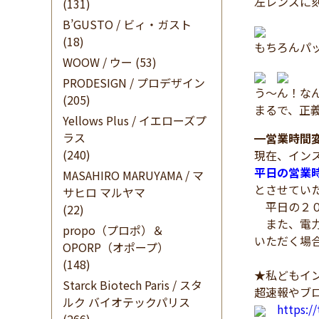
左レンズに刻
(131)
B’GUSTO / ビィ・ガスト
(18)
もちろんパッ
WOOW / ウー
(53)
PRODESIGN / プロデザイン
う～ん！な
(205)
まるで、正
Yellows Plus / イエローズプ
ラス
━
営業時間
(240)
現在、イン
平日の営業
MASAHIRO MARUYAMA / マ
とさせてい
サヒロ マルヤマ
平日の２０
(22)
また、電力
propo（プロポ）＆
いただく場
OPORP（オポープ）
(148)
★私どもイン
Starck Biotech Paris / スタ
超速報やブ
ルク バイオテックパリス
https:/