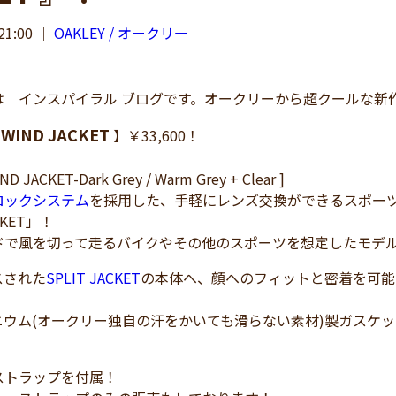
21:00
｜
OAKLEY / オークリー
 インスパイラル ブログです。オークリーから超クールな新
 WIND JACKET
】￥33,600！
ND JACKET-Dark Grey / Warm Grey + Clear ]
ロックシステム
を採用した、手軽にレンズ交換ができるスポー
CKET」！
ドで風を切って走るバイクやその他のスポーツを想定したモデ
スされた
SPLIT JACKET
の本体へ、顔へのフィットと密着を可能
ニウム(オークリー独自の汗をかいても滑らない素材)製ガスケ
ストラップを付属！