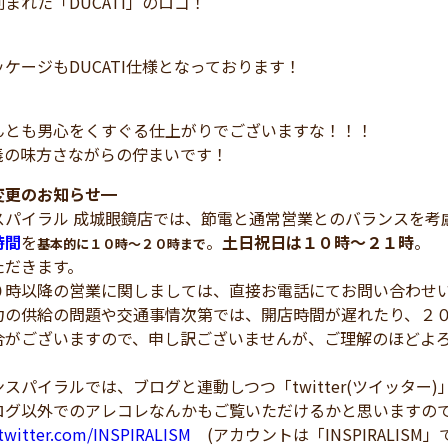
まれた「DUCATI」のロゴ！
ケージもDUCATI仕様となっております！
んとも男心をくすぐる仕上がりでございますな！！！
義の味方さながらの佇まいです！
変更のお知らせ
━
スパイラル 成城眼鏡店では、節電と通常営業とのバランスを考
時間
を
。
土日祝日は１０時～２１時
。
基本的に１０時～２０時まで
ただきます。
時以降の営業に関しましては、直接お電話にてお問い合わせ
の供給の問題や交通事情次第では、開店時間が遅れたり、２０
合がございますので、申し訳ございませんが、ご理解のほどよ
スパイラルでは、ブログと連動しつつ「twitter(ツイッター
ログ以外でのアレコレなんかもご覧いただけるかと思いますの
/twitter.com/INSPIRALISM
(アカウントは「INSPIRALISM」