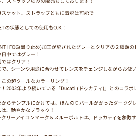
ト、ストラップのみの販売もしております！
ガスケット、ストラップともに着脱は可能で
ACKETの状態としての使用もO.K.！
NTI FOG(曇り止め)加工が施されたグレーとクリアの２種類
い日中ではグレー！
用ではクリア！
じで、シーンや用途に合わせてレンズをチェンジしながらお使
、この超クールなカラーリング！
！2003年より続いている「Ducati (ドゥカティ)」とのコ
部からテンプルにかけては、ほんのりパールがかったダークグ
ムは、艶やかなブラック！
ークリーアイコンマーク＆スルーボルトは、ドゥカティを象徴