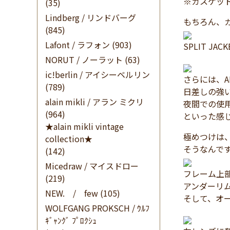
※ガスケッ
(35)
Lindberg / リンドバーグ
もちろん、
(845)
Lafont / ラフォン
(903)
SPLIT J
NORUT / ノーラット
(63)
ic!berlin / アイシーベルリン
さらには、A
(789)
日差しの強
alain mikli / アラン ミクリ
夜間での使
(964)
といった感
★alain mikli vintage
極めつけは
collection★
そうなんです
(142)
Micedraw / マイスドロー
フレーム上
(219)
アンダーリ
NEW. / few
(105)
そして、オ
WOLFGANG PROKSCH / ｳﾙﾌ
ｷﾞｬﾝｸﾞ ﾌﾟﾛｸｼｭ