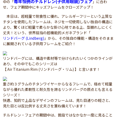
毎年恒例のチルドレン(子供用眼鏡)フェア
中の「
」に合わ
せ、フェア期間中にキッズフレームをクローズアップ！
本日は、超軽量で耐食性に優れ、アレルギーフリーという上質な
チタンを使用したフレームは、ネジを一切使用しない独自の構造に
より、驚くほど軽量で柔らかな掛け心地である上、型崩れしにくく
丈夫！という、世界屈指の超機能的メガネブランド「
リンドバーグ (Lindberg)
」から、その独自の機能・構造をそのまま
に展開されている子供用フレームをご紹介！
リンドバーグには、構造や素材等で分けられたいくつかのラインが
あり、その中でもこのシリーズは
【 Air Titanium Rim (リンドバーグ・リム) 】と言います！
重さ約３グラムのチタンワイヤーからなるフレームで、極めて軽量
ながら優れた柔軟性と耐久性を誇るリンドバーグの原点とも言える
シリーズ！
快適、知的で上品なデザインのフレームは、見た目通りの軽さと、
見た目とは反比例する丈夫さを兼ね備えています！
チルドレン・フェアの期間中は、普段ではなかなか一度に見ること