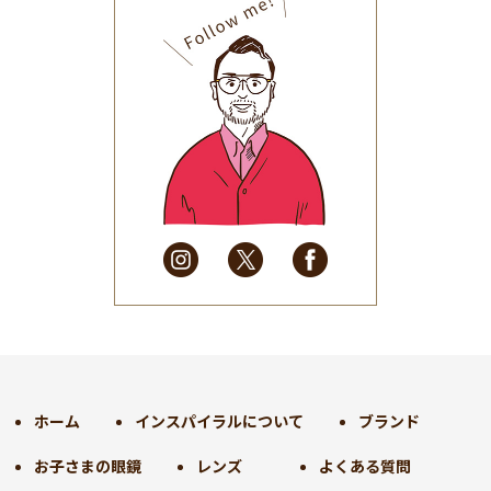
2025年10月
(32)
2025年9月
(30)
2025年8月
(31)
2025年7月
(37)
2025年6月
(48)
2025年5月
(41)
2025年4月
(32)
2025年3月
(31)
2025年2月
(28)
2025年1月
(34)
2024年12月
(35)
2024年11月
(30)
2024年10月
(31)
2024年9月
(30)
ホーム
インスパイラルについて
ブランド
2024年8月
(33)
お子さまの眼鏡
レンズ
よくある質問
2024年7月
(31)