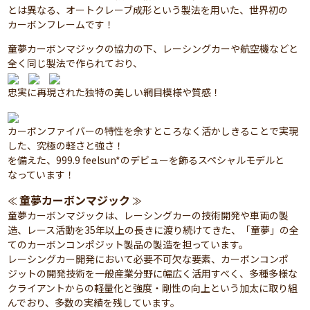
とは異なる、オートクレーブ成形という製法を用いた、世界初の
カーボンフレームです！
童夢カーボンマジックの協力の下、レーシングカーや航空機などと
全く同じ製法で作られており、
忠実に再現された独特の美しい網目模様や質感！
カーボンファイバーの特性を余すところなく活かしきることで実現
した、究極の軽さと強さ！
を備えた、999.9 feelsun*のデビューを飾るスペシャルモデルと
なっています！
童夢カーボンマジック
≪
≫
童夢カーボンマジックは、レーシングカーの技術開発や車両の製
造、レース活動を35年以上の長きに渡り続けてきた、「童夢」の全
てのカーボンコンポジット製品の製造を担っています。
レーシングカー開発において必要不可欠な要素、カーボンコンポ
ジットの開発技術を一般産業分野に幅広く活用すべく、多種多様な
クライアントからの軽量化と強度・剛性の向上という加太に取り組
んでおり、多数の実績を残しています。