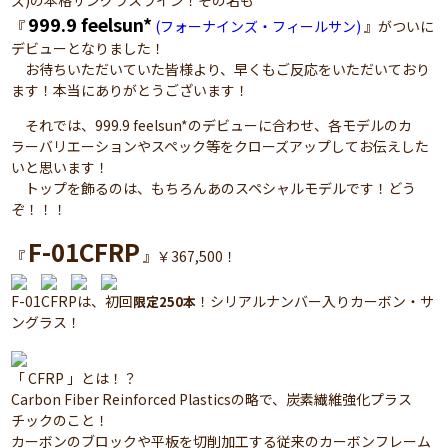
ズ)の本格サングラスライン！その名も
999.9 feelsun*
『
(フォーナインズ・フィールサン)
』がついに
デビューとなりました！
お待ちいただいていた皆様より、早くもご反応をいただいており
ます！本当にありがとうございます！
それでは、999.9 feelsun*のデビューに合わせ、各モデルのカ
ラーバリエーションやスペック等をクローズアップしてお伝えした
いと思います！
トップを飾るのは、もちろんあのスペシャルモデルです！どう
ぞ！！！
F-01CFRP
『
』￥367,500！
F-01CFRPは、初回
！シリアルナンバー入りカーボン・サ
限定250本
ングラス！
「 CFRP 」とは！？
Carbon Fiber Reinforced Plasticsの略で、炭素繊維強化プラス
チックのこと！
カーボンのブロックや平板を切削加工する従来のカーボンフレーム