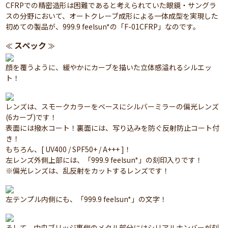
CFRPでの精密造形は困難であると考えられていた眼鏡・サングラ
スの分野において、オートクレーブ成形による一体成型を実現した
初めての製品が、999.9 feelsun*の「F-01CFRP」なのです。
スペック
≪
≫
顔を覆うように、緩やかにカーブを描いた立体感溢れるシルエッ
ト！
レンズは、スモークカラーをベースにシルバーミラーの偏光レンズ
(6カーブ)です！
表面には撥水コート！裏面には、写り込みを防ぐ反射防止コート付
き！
もちろん、[ UV400 / SPF50+ / A+++ ]！
左レンズ外側上部には、「999.9 feelsun*」の刻印入りです！
※偏光レンズは、乱反射をカットするレンズです！
左テンプル内側にも、「999.9 feelsun*」の文字！
そして、中央ブリッジ裏側のメタル部分にはシリアルナンバーが刻