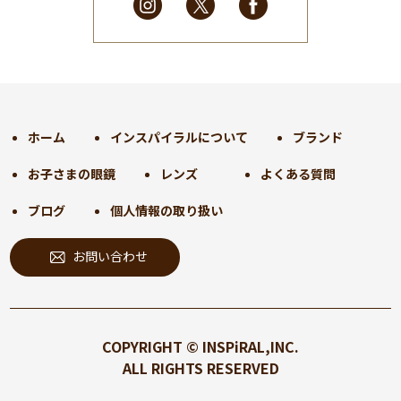
2025年2月
(28)
2025年1月
(34)
2024年12月
(35)
2024年11月
(30)
2024年10月
(31)
2024年9月
(30)
ホーム
インスパイラルについて
ブランド
2024年8月
(33)
お子さまの眼鏡
レンズ
よくある質問
2024年7月
(31)
2024年6月
(30)
ブログ
個人情報の取り扱い
2024年5月
(32)
お問い合わせ
2024年4月
(32)
2024年3月
(31)
2024年2月
(31)
2024年1月
(45)
COPYRIGHT © INSPiRAL,INC.
2023年12月
(31)
ALL RIGHTS RESERVED
2023年11月
(32)