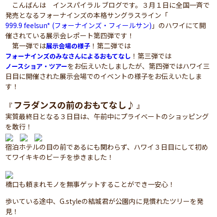
こんばんは インスパイラル ブログです。３月１日に全国一斉で
発売となるフォーナインズの本格サングラスライン「
999.9 feelsun* (フォーナインズ・フィールサン)
」のハワイにて開
催されている展示会レポート第四弾です！
第一弾では
！第二弾では
展示会場の様子
！第三弾では
フォーナインズのみなさんによるおもてなし
をお伝えいたしましたが、第四弾ではハワイ三
ノースショア・ツアー
日目に開催された展示会場でのイベントの様子をお伝えいたしま
す！
フラダンスの前のおもてなし♪
『
』
実質最終日となる３日目は、午前中にプライベートのショッピング
を敢行！
宿泊ホテルの目の前であるにも関わらず、ハワイ３日目にして初め
てワイキキのビーチを歩きました！
橋口も頼まれモノを無事ゲットすることができ一安心！
歩いている途中、G.styleの結城君が公園内に見慣れたツリーを発
見！