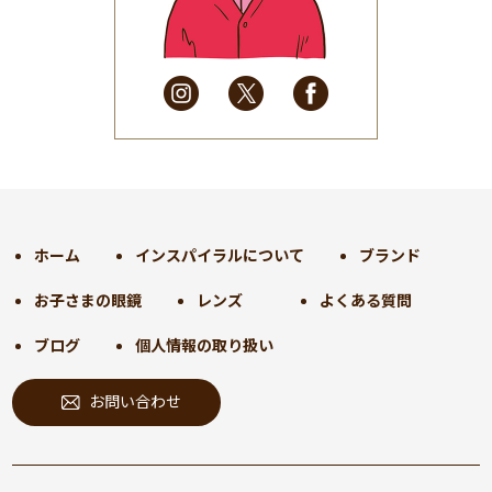
2025年4月
(32)
2025年3月
(31)
2025年2月
(28)
2025年1月
(34)
2024年12月
(35)
2024年11月
(30)
2024年10月
(31)
2024年9月
(30)
ホーム
インスパイラルについて
ブランド
2024年8月
(33)
お子さまの眼鏡
レンズ
よくある質問
2024年7月
(31)
2024年6月
(30)
ブログ
個人情報の取り扱い
2024年5月
(32)
お問い合わせ
2024年4月
(32)
2024年3月
(31)
2024年2月
(31)