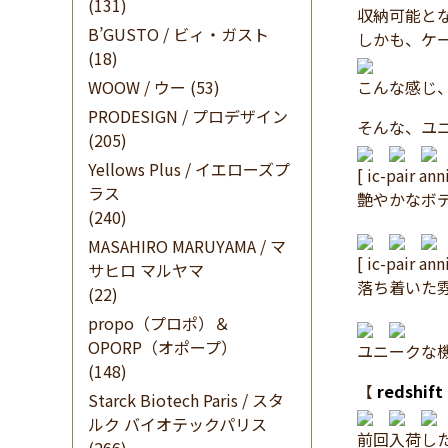
(131)
収納可能と
B’GUSTO / ビィ・ガスト
しかも、ケ
(18)
WOOW / ウー
(53)
こんな感じ
PRODESIGN / プロデザイン
そんな、ユ
(205)
Yellows Plus / イエローズプ
[ ic-pair an
ラス
艶やかなボ
(240)
MASAHIRO MARUYAMA / マ
[ ic-pair ann
サヒロ マルヤマ
落ち着いた
(22)
propo（プロポ）＆
OPORP（オポープ）
ユニークな
(148)
【
redshift
Starck Biotech Paris / スタ
ルク バイオテックパリス
前回入荷し