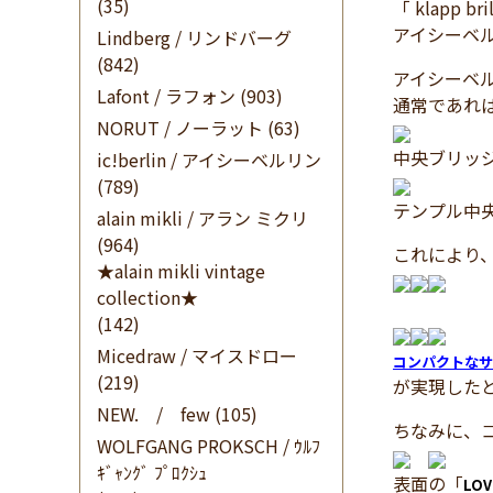
(35)
「 klapp bril
アイシーベ
Lindberg / リンドバーグ
(842)
アイシーベ
Lafont / ラフォン
(903)
通常であれ
NORUT / ノーラット
(63)
中央ブリッ
ic!berlin / アイシーベルリン
(789)
テンプル中
alain mikli / アラン ミクリ
(964)
これにより
★alain mikli vintage
collection★
(142)
Micedraw / マイスドロー
コンパクトなサ
(219)
が実現した
NEW. / few
(105)
ちなみに、
WOLFGANG PROKSCH / ｳﾙﾌ
ｷﾞｬﾝｸﾞ ﾌﾟﾛｸｼｭ
表面の「
LOV