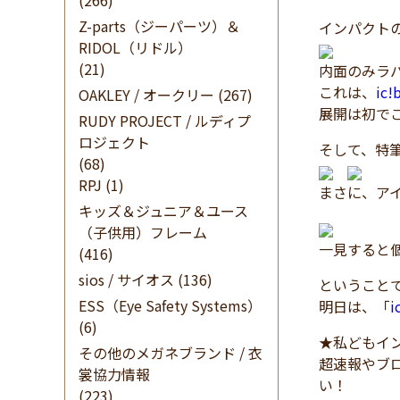
(266)
Z-parts（ジーパーツ）＆
インパクト
RIDOL（リドル）
(21)
内面のみラ
これは、
ic
OAKLEY / オークリー
(267)
展開は初で
RUDY PROJECT / ルディプ
ロジェクト
そして、特
(68)
RPJ
(1)
まさに、ア
キッズ＆ジュニア＆ユース
（子供用）フレーム
一見すると
(416)
sios / サイオス
(136)
ということで
ESS（Eye Safety Systems）
明日は、「
(6)
★私どもイン
その他のメガネブランド / 衣
超速報やブ
裳協力情報
い！
(223)