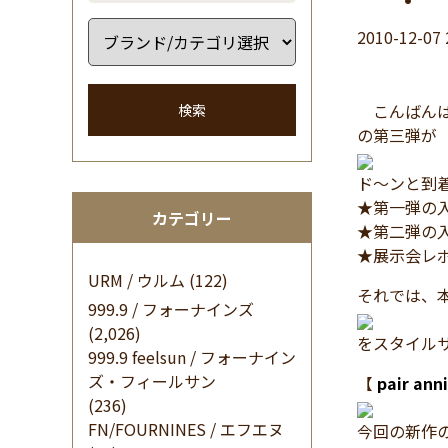
2010-12-07 
こんばんは 
検索
の第三弾が
ド～ンと到
★第一弾の
カテゴリー
★第二弾の
★展示会レ
URM / ウルム
(122)
それでは、
999.9 / フォーナインズ
(2,026)
をスタイル
999.9 feelsun / フォーナイン
ズ・フィールサン
【
pair anni
(236)
FN/FOURNINES / エフエヌ
今回の新作