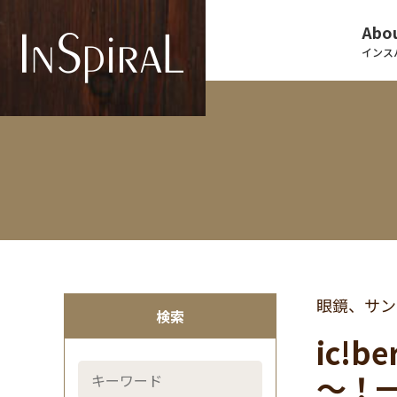
Abou
インス
眼鏡、サン
検索
ic!
～！