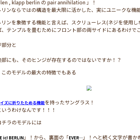
len , klapp berlin の pair annihilation 」！
ルリンならではの構造を最大限に活かした、実にユニークな機
ルリンを象徴する機能と言えば、スクリューレス(ネジを使用し
ば、テンプルを畳むためにフロント部の両サイドにあるわけで
ジ部分と
央部にも、そのヒンジが存在するのではないですか！？
、このモデルの最大の特徴でもある
を持ったサングラス！
イズに折りたためる機能
というわけなんです！！！
コチラのモデルには
」！から、裏面の「
」！へと続く文字が書か
E ic! BERLIN
EVER…