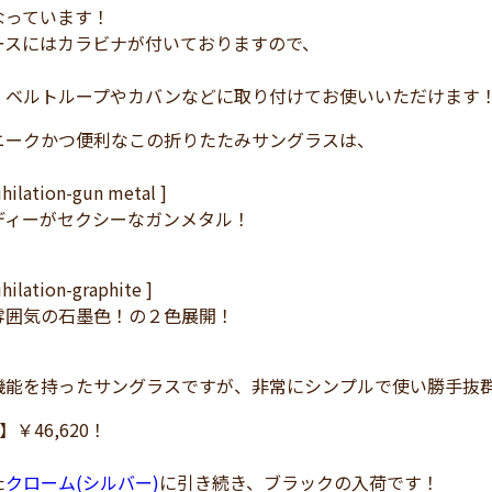
なっています！
ースにはカラビナが付いておりますので、
、ベルトループやカバンなどに取り付けてお使いいただけます
ニークかつ便利なこの折りたたみサングラスは、
nihilation-gun metal ]
ディーがセクシーなガンメタル！
ihilation-graphite ]
雰囲気の石墨色！の２色展開！
機能を持ったサングラスですが、非常にシンプルで使い勝手抜
】￥46,620！
た
クローム(シルバー)
に引き続き、ブラックの入荷です！