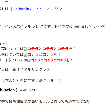
21:11
｜
ic!berlin / アイシーベルリン
インスパイラル ブログです。ドイツのic!berlin (アイシ
着～！
入荷については
コチラ
と
コチラ
と
コチラ
を！
入荷については
コチラ
と
コチラ
を！
ポートについては
と
と
を！
コチラ
コチラ
コチラ
本日は「新作メタルサングラス」
サンプルとともにご覧くださいませ！
hilation
】￥46,620！
の中で最も注目度の高いモデルと言っても過言ではない