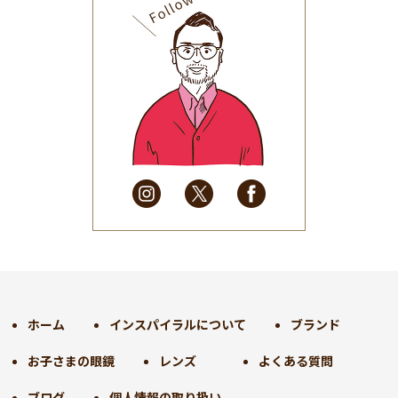
2025年9月
(30)
2025年8月
(31)
2025年7月
(37)
2025年6月
(48)
2025年5月
(41)
2025年4月
(32)
2025年3月
(31)
2025年2月
(28)
2025年1月
(34)
2024年12月
(35)
2024年11月
(30)
2024年10月
(31)
2024年9月
(30)
ホーム
インスパイラルについて
ブランド
2024年8月
(33)
お子さまの眼鏡
レンズ
よくある質問
2024年7月
(31)
2024年6月
(30)
ブログ
個人情報の取り扱い