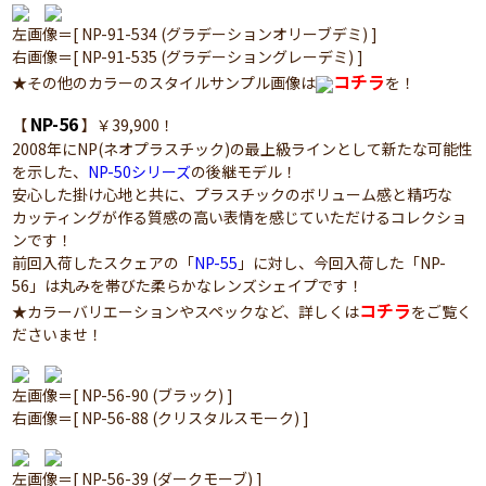
左画像＝[ NP-91-534 (グラデーションオリーブデミ) ]
右画像＝[ NP-91-535 (グラデーショングレーデミ) ]
コチラ
★その他のカラーのスタイルサンプル画像は
を！
NP-56
【
】￥39,900！
2008年にNP(ネオプラスチック)の最上級ラインとして新たな可能性
を示した、
NP-50シリーズ
の後継モデル！
安心した掛け心地と共に、プラスチックのボリューム感と精巧な
カッティングが作る質感の高い表情を感じていただけるコレクショ
ンです！
前回入荷したスクェアの「
NP-55
」に対し、今回入荷した「NP-
56」は丸みを帯びた柔らかなレンズシェイプです！
コチラ
★カラーバリエーションやスペックなど、詳しくは
をご覧く
ださいませ！
左画像＝[ NP-56-90 (ブラック) ]
右画像＝[ NP-56-88 (クリスタルスモーク) ]
左画像＝[ NP-56-39 (ダークモーブ) ]