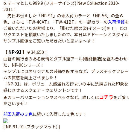
をテーマとした999.9 (フォーナインズ) New Collection 2010-
2011！
先日お伝えした「NP-91」の未入荷カラーと「NP-56」の全６
色、さらに「TW-40AT」「TW-41BT」の一部カラーの
入荷情報
を
ご覧いただいたお客様より、「掛けた際の姿(イメージ)を！」との
リクエストを頂戴いたしましたので、本日はドド～～ンとスタイル
サンプル画像をご覧いただきたいと思いま～す！
NP-91
【
】￥34,650！
曲智の奥行きのある表情とダブル逆アール(機能構造)を組み合わせ
た、NP-90シリーズ！
テンプルにはオリジナルの装飾を配するなど、プラスチックフレー
ムの質感を向上させました！
「NP-91」は、ボリューム感溢れる佇まいの中に洗練された印象を
感じさせるスクェア・ウェリントンです！
コチラ
★カラーバリエーションやスペックなど、詳しくは
をご覧く
ださいませ！
前回入荷の３色
に続いて入荷した３色です！
[ NP-91-91 (ブラックマット) ]